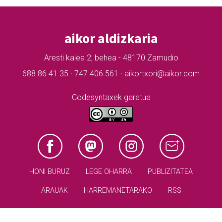
aikor aldizkaria
Aresti kalea 2, behea - 48170 Zamudio
688 86 41 35 · 747 406 561 · aikortxori@aikor.com
Codesyntaxek garatua
HONI BURUZ
LEGE OHARRA
PUBLIZITATEA
ARAUAK
HARREMANETARAKO
RSS