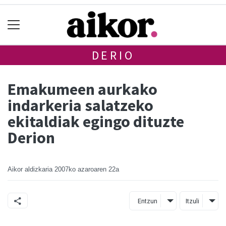
DERIO
Emakumeen aurkako
indarkeria salatzeko
ekitaldiak egingo dituzte
Derion
Aikor aldizkaria
2007ko azaroaren 22a
Entzun
Itzuli