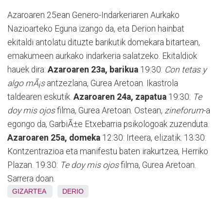
Azaroaren 25ean Genero-Indarkeriaren Aurkako
Nazioarteko Eguna izango da, eta Derion hainbat
ekitaldi antolatu dituzte barikutik domekara bitartean,
emakumeen aurkako indarkeria salatzeko. Ekitaldiok
hauek dira:
Azaroaren 23a, barikua
19:30:
Con tetas y
algo mÃ¡s
antzezlana, Gurea Aretoan. Ikastrola
taldearen eskutik.
Azaroaren 24a, zapatua
19:30:
Te
doy mis ojos
filma, Gurea Aretoan. Ostean,
zineforum
-a
egongo da, GarbiÃ±e Etxebarria psikologoak zuzenduta.
Azaroaren 25a, domeka
12:30: Irteera, elizatik. 13:30:
Kontzentrazioa eta manifestu baten irakurtzea, Herriko
Plazan. 19:30:
Te doy mis ojos
filma, Gurea Aretoan.
Sarrera doan.
GIZARTEA
DERIO