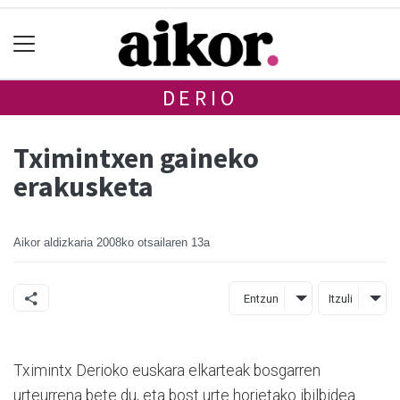
DERIO
Tximintxen gaineko
erakusketa
Aikor aldizkaria
2008ko otsailaren 13a
Entzun
Itzuli
Tximintx Derioko euskara elkarteak bosgarren
urteurrena bete du, eta bost urte horietako ibilbidea