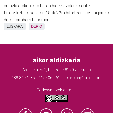
argazki erakusketa baten bidez azalduko dute.
Erakusketa otsailaren 18tik 22ra bitartean ikasgai jarriko
dute Larrabarri baserrian.
EUSKARA
DERIO
aikor aldizkaria
Aresti kalea 2, behea - 48170 Zamudio
688 86 41 35 · 747 406 561 · aikortxori@aikor.com
Codesyntaxek garatua