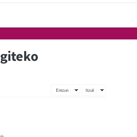
agiteko
Entzun
Itzuli