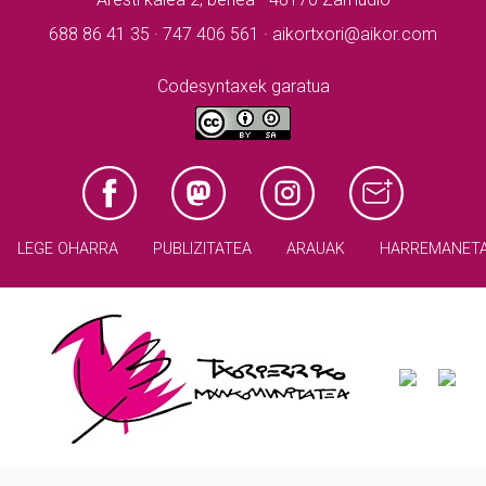
688 86 41 35 · 747 406 561 · aikortxori@aikor.com
Codesyntaxek garatua
LEGE OHARRA
PUBLIZITATEA
ARAUAK
HARREMANET