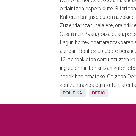
Derioztar horiek etxeetan izandak
ordaintzea espero dute. Bitartean
Kalteren bat jaso duten auzokide
Zuzendaritzan; hala ere, oraindi
Otsailaren 29an, goizaldean, per
Lagun horrek ohartarazitakoaren ar
aurrean. Bonbek ordubete berandu
12. zenbakietan sortu zituzten kal
inguru eman behar izan zuten etx
horiek han emateko. Goizean Der
kontzentrazioa egin zuten, atent
POLITIKA
DERIO