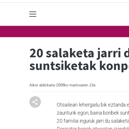
20 salaketa jarri
suntsiketak kon
Aikor aldizkaria
2008ko martxoaren 13a
Otsailean lehergailu bik eztanda
zauriturik egon, baina bonbek sunt
20 familia inguruk jarri du salak