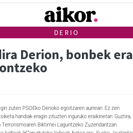
DERIO
 dira Derion, bonbek er
pontzeko
 egin zuten PSOEko Derioko egoitzaren aurrean. Ez zen
siketa handiak eragin zituzten inguruko eraikinetan. Guztira,
eta Terrorismoaren Biktimei Laguntzeko Zuzendaritzan.