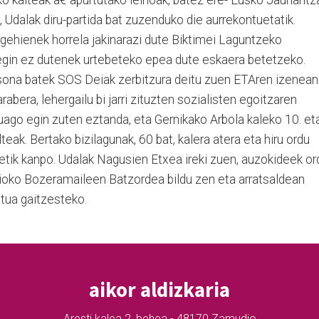
o kalteak â€“apurtutako leihoak, batez ere- Eusko Jaurlaritz
, Udalak diru-partida bat zuzenduko die aurrekontuetatik.
 gehienek horrela jakinarazi dute Biktimei Laguntzeko
k egin ez dutenek urtebeteko epea dute eskaera betetzeko.
tsona batek SOS Deiak zerbitzura deitu zuen ETAren izenean
abera, lehergailu bi jarri zituzten sozialisten egoitzaren
ago egin zuten eztanda, eta Gernikako Arbola kaleko 10. et
teak. Bertako bizilagunak, 60 bat, kalera atera eta hiru ordu
etik kanpo. Udalak Nagusien Etxea ireki zuen, auzokideek or
ioko Bozeramaileen Batzordea bildu zen eta arratsaldean
atua gaitzesteko.
aikor aldizkaria
Aresti kalea 2, behea - 48170 Zamudio