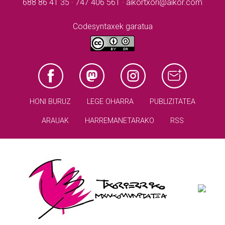
688 86 41 35 · 747 406 561 · aikortxori@aikor.com
Codesyntaxek garatua
HONI BURUZ
LEGE OHARRA
PUBLIZITATEA
ARAUAK
HARREMANETARAKO
RSS