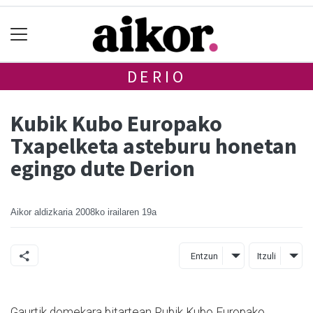
DERIO
Kubik Kubo Europako
Txapelketa asteburu honetan
egingo dute Derion
Aikor aldizkaria
2008ko irailaren 19a
Entzun
Itzuli
Gaurtik domekara bitartean Rubik Kubo Europako