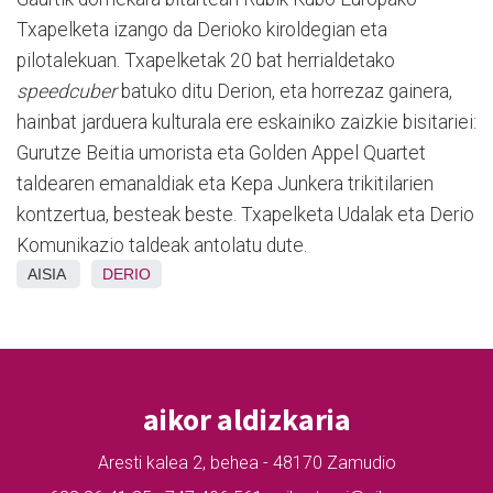
Txapelketa izango da Derioko kiroldegian eta
pilotalekuan. Txapelketak 20 bat herrialdetako
speedcuber
batuko ditu Derion, eta horrezaz gainera,
hainbat jarduera kulturala ere eskainiko zaizkie bisitariei:
Gurutze Beitia umorista eta Golden Appel Quartet
taldearen emanaldiak eta Kepa Junkera trikitilarien
kontzertua, besteak beste. Txapelketa Udalak eta Derio
Komunikazio taldeak antolatu dute.
AISIA
DERIO
aikor aldizkaria
Aresti kalea 2, behea - 48170 Zamudio