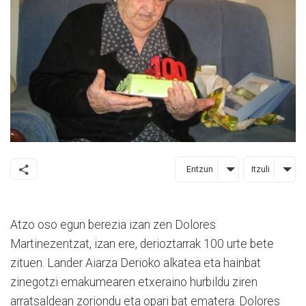
Entzun
Itzuli
Atzo oso egun berezia izan zen Dolores
Martinezentzat, izan ere, derioztarrak 100 urte bete
zituen. Lander Aiarza Derioko alkatea eta hainbat
zinegotzi emakumearen etxeraino hurbildu ziren
arratsaldean zoriondu eta opari bat ematera. Dolores