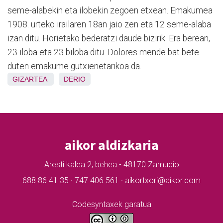
seme-alabekin eta ilobekin zegoen etxean. Emakumea
1908. urteko irailaren 18an jaio zen eta 12 seme-alaba
izan ditu. Horietako bederatzi daude bizirik. Era berean,
23 iloba eta 23 biloba ditu. Dolores mende bat bete
duten emakume gutxienetarikoa da.
GIZARTEA
DERIO
aikor aldizkaria
Aresti kalea 2, behea - 48170 Zamudio
688 86 41 35 · 747 406 561 · aikortxori@aikor.com
Codesyntaxek garatua