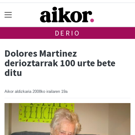
DERIO
Dolores Martinez
derioztarrak 100 urte bete
ditu
Aikor aldizkaria
2008ko irailaren 19a