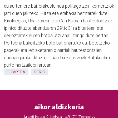
du aurten ere bai, erakusleihoa politago zein komertziok
jarri duen jakiteko. Hitza eta erabakia herritarrek dute.
Kiroldegian, Udaletxean eta Can Kutxan hautestontziak
ipiniko dituzte abenduaren 29tik 31ra bitartean eta
derioztarrek euren botoa utzi ahal izango dute bertan.
Pertsona bakoitzeko boto bat onartuko da. Betetzeko
paperak eta lehiaketaren oinarriak hautestontzien
ondoan jarriko dituzte. Opari-txekeak zozketatuko dira
parte-hartzaileen artean.
GIZARTEA
DERIO
aikor aldizkaria
Aresti kalea 2, behea - 48170 Zamudio