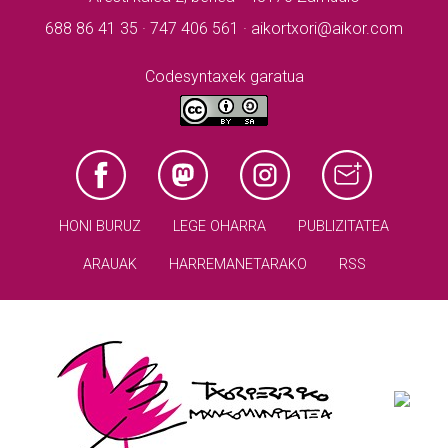
688 86 41 35 · 747 406 561 · aikortxori@aikor.com
Codesyntaxek garatua
HONI BURUZ
LEGE OHARRA
PUBLIZITATEA
ARAUAK
HARREMANETARAKO
RSS