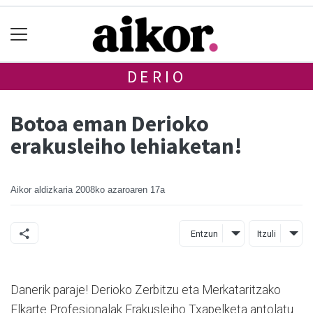
DERIO
Botoa eman Derioko
erakusleiho lehiaketan!
Aikor aldizkaria
2008ko azaroaren 17a
Entzun
Itzuli
Danerik paraje! Derioko Zerbitzu eta Merkataritzako
Elkarte Profesionalak Erakusleiho Txapelketa antolatu