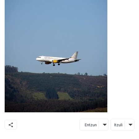
Entzun
Itzuli