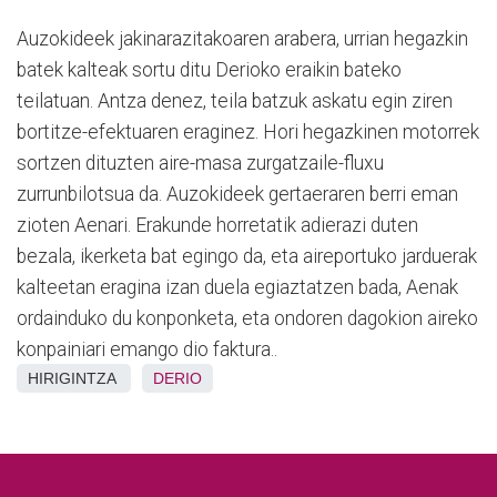
Auzokideek jakinarazitakoaren arabera, urrian hegazkin
batek kalteak sortu ditu Derioko eraikin bateko
teilatuan. Antza denez, teila batzuk askatu egin ziren
bortitze-efektuaren eraginez. Hori hegazkinen motorrek
sortzen dituzten aire-masa zurgatzaile-fluxu
zurrunbilotsua da. Auzokideek gertaeraren berri eman
zioten Aenari. Erakunde horretatik adierazi duten
bezala, ikerketa bat egingo da, eta aireportuko jarduerak
kalteetan eragina izan duela egiaztatzen bada, Aenak
ordainduko du konponketa, eta ondoren dagokion aireko
konpainiari emango dio faktura..
HIRIGINTZA
DERIO