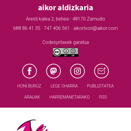
aikor aldizkaria
Aresti kalea 2, behea - 48170 Zamudio
688 86 41 35 · 747 406 561 · aikortxori@aikor.com
Codesyntaxek garatua
HONI BURUZ
LEGE OHARRA
PUBLIZITATEA
ARAUAK
HARREMANETARAKO
RSS