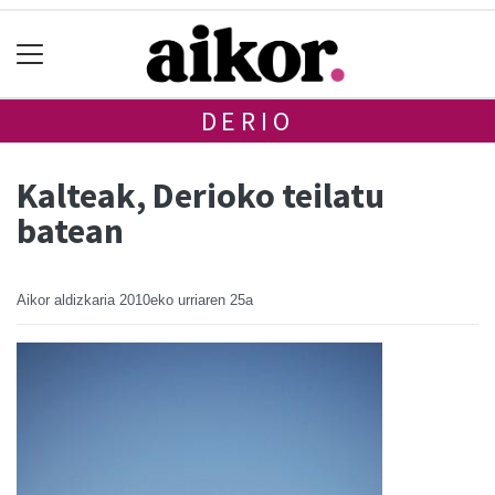
DERIO
Kalteak, Derioko teilatu
batean
Aikor aldizkaria
2010eko urriaren 25a