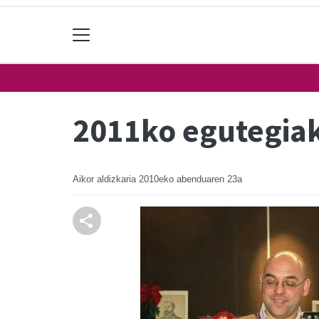
2011ko egutegiak
Aikor aldizkaria
2010eko abenduaren 23a