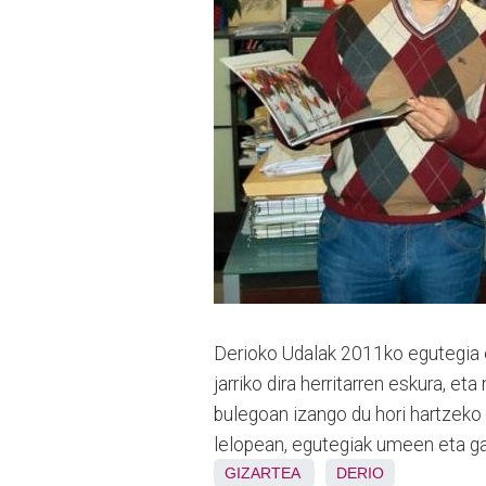
Derioko Udalak 2011ko egutegia eg
jarriko dira herritarren eskura, et
bulegoan izango du hori hartzeko 
lelopean, egutegiak umeen eta ga
GIZARTEA
DERIO