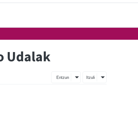
o Udalak
Entzun
Itzuli