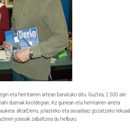
in eta herritarren artean banatuko ditu. Guztira, 2.500 ale
a nahi duenak kiroldegian, Kz gunean eta herritarren arreta
aukera. â€œDerio, jolasteko eta aisialdiaz gozatzeko lekuaâ
zteen jolasak zabaltzea du helburu.