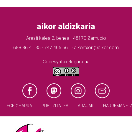
aikor aldizkaria
Aresti kalea 2, behea - 48170 Zamudio
688 86 41 35 · 747 406 561 · aikortxori@aikor.com
Codesyntaxek garatua
LEGE OHARRA
PUBLIZITATEA
ARAUAK
HARREMANET