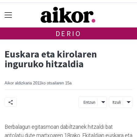
DERIO
Euskara eta kirolaren
inguruko hitzaldia
Aikor aldizkaria
2011ko otsailaren 15a
Entzun
Itzuli
Berbalagun egitasmoan dabiltzanek hitzaldi bat
antolatu dute martxoaren 18rako. Ekitaldian euskara eta