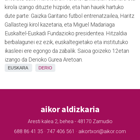
kirola izango dituzte hizpide, eta han hauek hartuko
dute parte: Gaizka Garitano futbol entrenatzailea, Haritz
Gallastegi kirol kazetaria, eta Miguel Madariaga
Euskaltel-Euskadi Fundazioko presidentea. Hitzaldia
berbalagunei ez ezik, euskaltegietako eta institutuko
ikasleei ere egongo da zabalik. Saioa goizeko 12etan
izango da Derioko Gurea Aretoan.
EUSKARA
DERIO
aikor aldizkaria
Aresti kalea 2, behea - 48170 Zamudio
688 86 41 35 · 747 406 561 · aikortxori@aikor.com