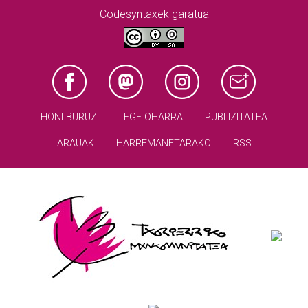
Codesyntaxek garatua
HONI BURUZ
LEGE OHARRA
PUBLIZITATEA
ARAUAK
HARREMANETARAKO
RSS