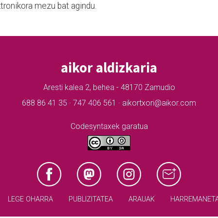
tronikora mezu bat agindu.
aikor aldizkaria
Aresti kalea 2, behea - 48170 Zamudio
688 86 41 35 · 747 406 561 · aikortxori@aikor.com
Codesyntaxek garatua
LEGE OHARRA
PUBLIZITATEA
ARAUAK
HARREMANET