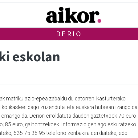
DERIO
ki eskolan
ak matrikulazio-epea zabaldu du datorren ikasturterako.
o ikasleei dago zuzenduta, eta euskara hutsean izango da
an emango da. Derion erroldatuta dauden gaztetxoek 70 euro
ko; 85 euro, gainontzekoek. Informazio gehiago eskuratzeko
teko, 635 75 35 95 telefono zenbakira dei daiteke, edo