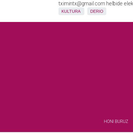
tximintx@gmail.com helbide elek
KULTURA
DERIO
HONI BURUZ