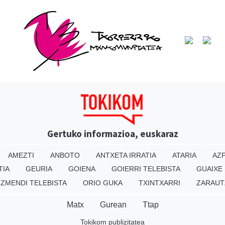
Gertuko informazioa, euskaraz
AMEZTI
ANBOTO
ANTXETA IRRATIA
ATARIA
AZP
TIA
GEURIA
GOIENA
GOIERRI TELEBISTA
GUAIXE
IZMENDI TELEBISTA
ORIO GUKA
TXINTXARRI
ZARAUT
Matx
Gurean
Ttap
Tokikom publizitatea