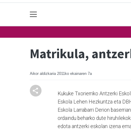
Matrikula, antzer
Aikor aldizkaria
2011ko ekainaren 7a
Kukuke Txorierriko Antzerki Eskol
Eskola Lehen Hezkuntza eta DBHk
Eskola Larrabarri Derion baserri
ordaindu beharko dute hiruhileko
edota antzerki eskolan izena ema