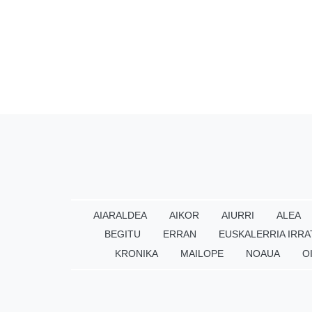
AIARALDEA
AIKOR
AIURRI
ALEA
BEGITU
ERRAN
EUSKALERRIA IRRA
KRONIKA
MAILOPE
NOAUA
O