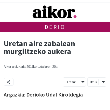
DERIO
Uretan aire zabalean
murgiltzeko aukera
Aikor aldizkaria
2011ko uztailaren 20a
Entzun
Itzuli
Argazkia: Derioko Udal Kiroldegia