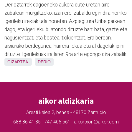
Derioztarrek dagoeneko aukera dute uretan aire
zabalean murgiltzeko; izan ere, zabaldu egin dira herriko
igerileku irekiak uda honetan. Azpiegitura Uribe parkean
dago, eta igerileku bi atondo dituzte han: bata, gazte eta
nagusientzat; eta bestea, txikientzat. Era berean,
aisiarako berdegunea, harrera-lekua eta al-dagelak ipini
dituzte. Igerilekuak irailaren 9ra arte egongo dira zabalik.
GIZARTEA
DERIO
aikor aldizkaria
Aresti kalea 2, behea - 48170 Zamudio
688 86 41 35 · 747 406 561 · aikortxori@aikor.com