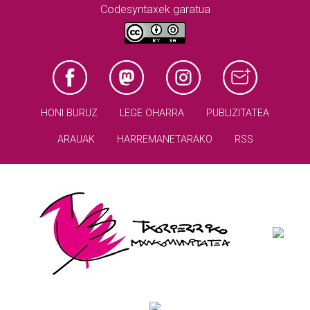
Codesyntaxek garatua
HONI BURUZ
LEGE OHARRA
PUBLIZITATEA
ARAUAK
HARREMANETARAKO
RSS