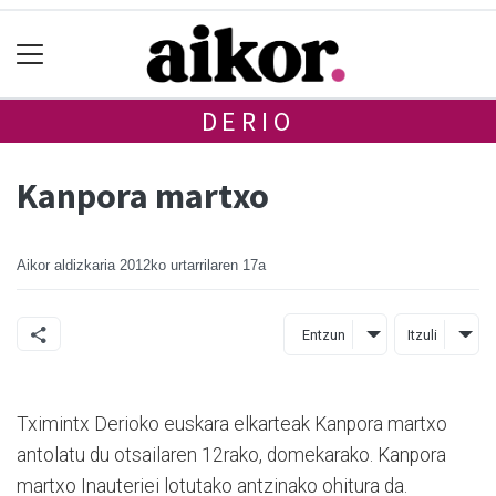
DERIO
Kanpora martxo
Aikor aldizkaria
2012ko urtarrilaren 17a
Entzun
Itzuli
Tximintx Derioko euskara elkarteak Kanpora martxo
antolatu du otsailaren 12rako, domekarako. Kanpora
martxo Inauteriei lotutako antzinako ohitura da.