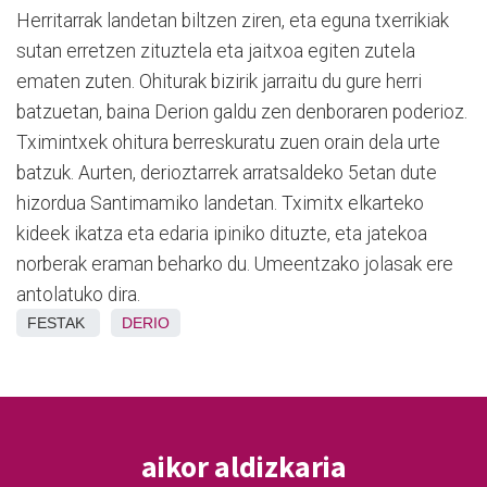
Herritarrak landetan biltzen ziren, eta eguna txerrikiak
sutan erretzen zituztela eta jaitxoa egiten zutela
ematen zuten. Ohiturak bizirik jarraitu du gure herri
batzuetan, baina Derion galdu zen denboraren poderioz.
Tximintxek ohitura berreskuratu zuen orain dela urte
batzuk. Aurten, derioztarrek arratsaldeko 5etan dute
hizordua Santimamiko landetan. Tximitx elkarteko
kideek ikatza eta edaria ipiniko dituzte, eta jatekoa
norberak eraman beharko du. Umeentzako jolasak ere
antolatuko dira.
FESTAK
DERIO
aikor aldizkaria