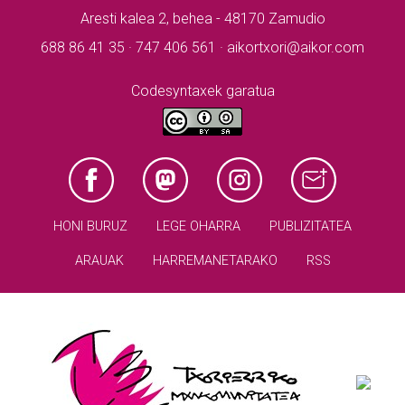
Aresti kalea 2, behea - 48170 Zamudio
688 86 41 35 · 747 406 561 · aikortxori@aikor.com
Codesyntaxek garatua
HONI BURUZ
LEGE OHARRA
PUBLIZITATEA
ARAUAK
HARREMANETARAKO
RSS