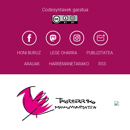
Codesyntaxek garatua
HONI BURUZ
LEGE OHARRA
PUBLIZITATEA
ARAUAK
HARREMANETARAKO
RSS