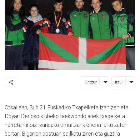
Entzun
Itzuli
Otsailean, Sub 21 Euskadiko Txapelketa izan zen eta
Doyan Derioko klubeko taekwondolariek txapelketa
horretan inoiz izandako emaitzarik onena lortu zuten
bertan. Bigarren postuan sailkatu ziren eta guztira