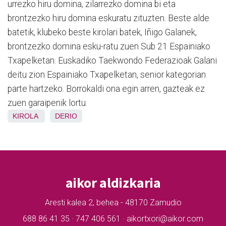
urrezko hiru domina, zilarrezko domina bi eta
brontzezko hiru domina eskuratu zituzten. Beste alde
batetik, klubeko beste kirolari batek, Iñigo Galanek,
brontzezko domina esku-ratu zuen Sub 21 Espainiako
Txapelketan. Euskadiko Taekwondo Federazioak Galani
deitu zion Espainiako Txapelketan, senior kategorian
parte hartzeko. Borrokaldi ona egin arren, gazteak ez
zuen garaipenik lortu.
KIROLA
DERIO
aikor aldizkaria
Aresti kalea 2, behea - 48170 Zamudio
688 86 41 35 · 747 406 561 · aikortxori@aikor.com