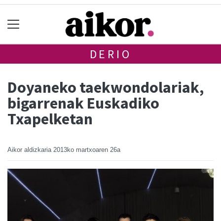
DERIO
Doyaneko taekwondolariak,
bigarrenak Euskadiko
Txapelketan
Aikor aldizkaria
2013ko martxoaren 26a