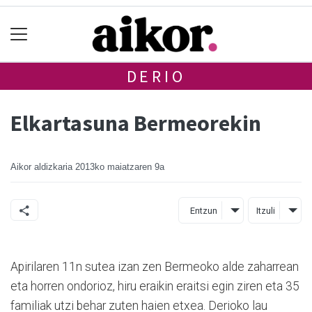
DERIO
Elkartasuna Bermeorekin
Aikor aldizkaria
2013ko maiatzaren 9a
Entzun
Itzuli
Apirilaren 11n sutea izan zen Bermeoko alde zaharrean
eta horren ondorioz, hiru eraikin eraitsi egin ziren eta 35
familiak utzi behar zuten haien etxea. Derioko lau