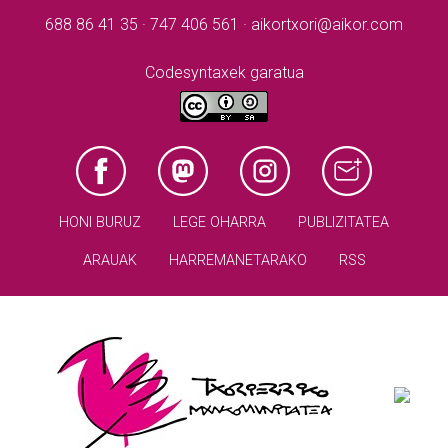
688 86 41 35 · 747 406 561 · aikortxori@aikor.com
Codesyntaxek garatua
HONI BURUZ
LEGE OHARRA
PUBLIZITATEA
ARAUAK
HARREMANETARAKO
RSS