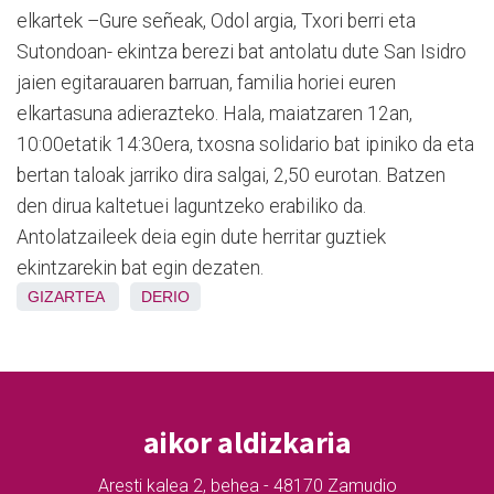
elkartek –Gure señeak, Odol argia, Txori berri eta
Sutondoan- ekintza berezi bat antolatu dute San Isidro
jaien egitarauaren barruan, familia horiei euren
elkartasuna adierazteko. Hala, maiatzaren 12an,
10:00etatik 14:30era, txosna solidario bat ipiniko da eta
bertan taloak jarriko dira salgai, 2,50 eurotan. Batzen
den dirua kaltetuei laguntzeko erabiliko da.
Antolatzaileek deia egin dute herritar guztiek
ekintzarekin bat egin dezaten.
GIZARTEA
DERIO
aikor aldizkaria
Aresti kalea 2, behea - 48170 Zamudio