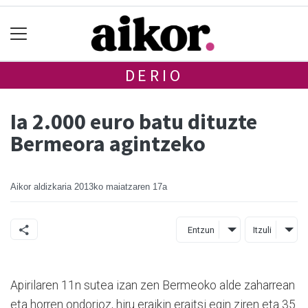
DERIO
Ia 2.000 euro batu dituzte
Bermeora agintzeko
Aikor aldizkaria
2013ko maiatzaren 17a
Entzun
Itzuli
Apirilaren 11n sutea izan zen Bermeoko alde zaharrean
eta horren ondorioz, hiru eraikin eraitsi egin ziren eta 35