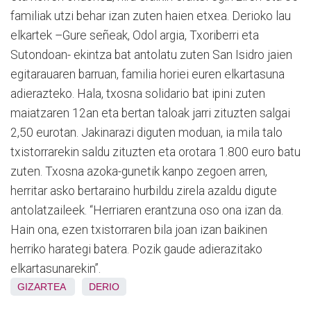
familiak utzi behar izan zuten haien etxea. Derioko lau
elkartek –Gure señeak, Odol argia, Txoriberri eta
Sutondoan- ekintza bat antolatu zuten San Isidro jaien
egitarauaren barruan, familia horiei euren elkartasuna
adierazteko. Hala, txosna solidario bat ipini zuten
maiatzaren 12an eta bertan taloak jarri zituzten salgai
2,50 eurotan. Jakinarazi diguten moduan, ia mila talo
txistorrarekin saldu zituzten eta orotara 1.800 euro batu
zuten. Txosna azoka-gunetik kanpo zegoen arren,
herritar asko bertaraino hurbildu zirela azaldu digute
antolatzaileek. “Herriaren erantzuna oso ona izan da.
Hain ona, ezen txistorraren bila joan izan baikinen
herriko harategi batera. Pozik gaude adierazitako
elkartasunarekin”.
GIZARTEA
DERIO