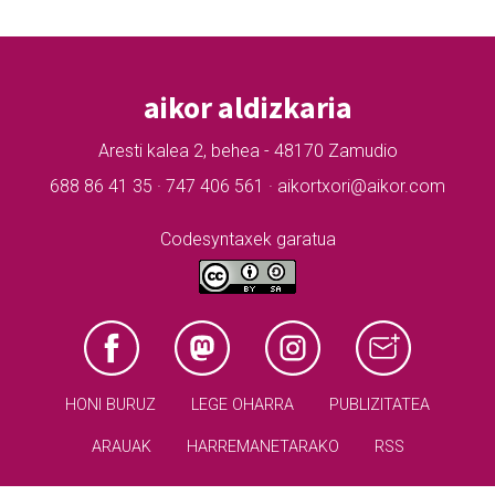
aikor aldizkaria
Aresti kalea 2, behea - 48170 Zamudio
688 86 41 35 · 747 406 561 · aikortxori@aikor.com
Codesyntaxek garatua
HONI BURUZ
LEGE OHARRA
PUBLIZITATEA
ARAUAK
HARREMANETARAKO
RSS