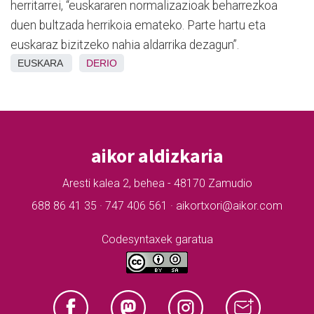
herritarrei, “euskararen normalizazioak beharrezkoa
duen bultzada herrikoia emateko. Parte hartu eta
euskaraz bizitzeko nahia aldarrika dezagun”.
EUSKARA
DERIO
aikor aldizkaria
Aresti kalea 2, behea - 48170 Zamudio
688 86 41 35 · 747 406 561 · aikortxori@aikor.com
Codesyntaxek garatua