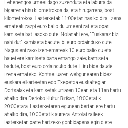
Lehenengoa umeei dago zuzenduta eta laburra da;
bigarrena hiru kilometrokoa da; eta hirugarrena, bost
kilometrokoa. Lasterketak 11:00etan hasiko dira. Izena
emateak zazpi euro balio du umeentzat eta opari
kamiseta bat jasoko dute. Nolanahi ere, “Euskaraz bizi
nahi dut” kamiseta badute, bi euro ordainduko dute.
Nagusientzako izen-emateak 10 euro balio du eta
hauei ere kamiseta bana emango zaie; kamiseta
badute, bost euro ordainduko dute. Hiru bide daude
izena emateko: Kontseiluaren webgunearen bidez,
euskara elkarteetan edo Txepetxa euskaltegian.
Dortsalak eta kamisetak urriaren 10ean eta 11an hartu
ahalko dira Derioko Kultur Birikan, 18:00etatik
20:00etara. Lasterketaren egunean bertan ere hartu
ahalko dira, 10:00etatik aurrera. Antolatzaileek
lasterketan parte hartzeko gonbidapena egin diete