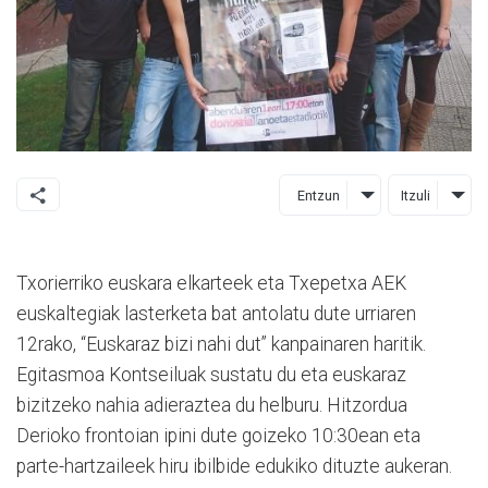
Entzun
Itzuli
Txorierriko euskara elkarteek eta Txepetxa AEK
euskaltegiak lasterketa bat antolatu dute urriaren
12rako, “Euskaraz bizi nahi dut” kanpainaren haritik.
Egitasmoa Kontseiluak sustatu du eta euskaraz
bizitzeko nahia adieraztea du helburu. Hitzordua
Derioko frontoian ipini dute goizeko 10:30ean eta
parte-hartzaileek hiru ibilbide edukiko dituzte aukeran.