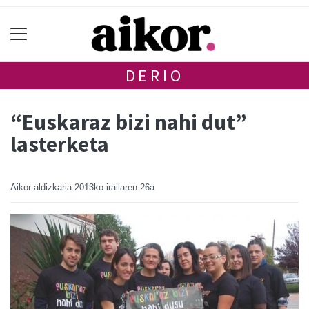
DERIO
“Euskaraz bizi nahi dut”
lasterketa
Aikor aldizkaria
2013ko irailaren 26a