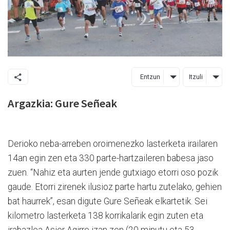
Entzun
Itzuli
Argazkia: Gure Señeak
Derioko neba-arreben oroimenezko lasterketa irailaren
14an egin zen eta 330 parte-hartzaileren babesa jaso
zuen. “Nahiz eta aurten jende gutxiago etorri oso pozik
gaude. Etorri zirenek ilusioz parte hartu zutelako, gehien
bat haurrek”, esan digute Gure Señeak elkartetik. Sei
kilometro lasterketa 138 korrikalarik egin zuten eta
irabazlea Asier Agirre izan zen (20 minutu eta 53