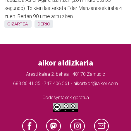
segundo). Txikien lasterketa Eder Manzanosek irabazi
zuen. Bertan 90 ume aritu ziren.
GIZARTEA
DERIO
aikor aldizkaria
Aresti kalea 2, behea - 48170 Zamudio
688 86 41 35 · 747 406 561 · aikortxori@aikor.com
Codesyntaxek garatua