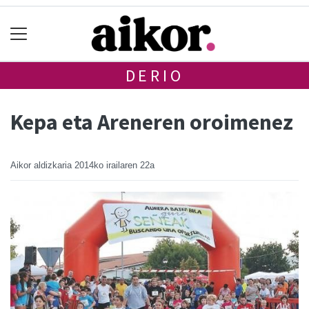
DERIO
Kepa eta Areneren oroimenez
Aikor aldizkaria
2014ko irailaren 22a