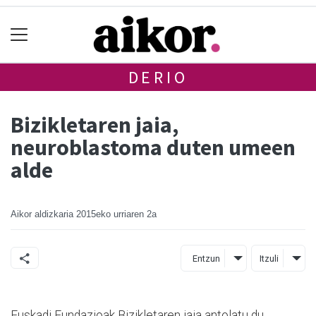
DERIO
Bizikletaren jaia,
neuroblastoma duten umeen
alde
Aikor aldizkaria
2015eko urriaren 2a
Entzun
Itzuli
Euskadi Fundazioak Bizikletaren jaia antolatu du