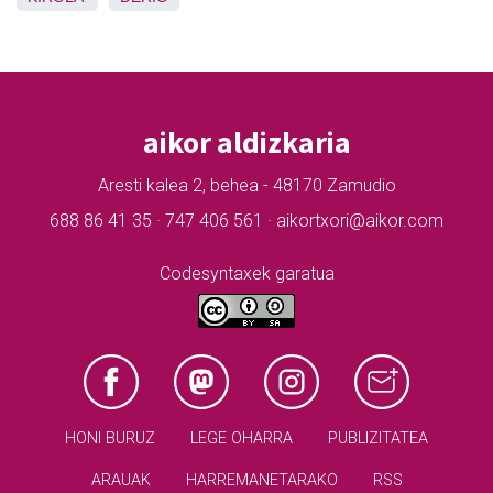
aikor aldizkaria
Aresti kalea 2, behea - 48170 Zamudio
688 86 41 35 · 747 406 561 · aikortxori@aikor.com
Codesyntaxek garatua
HONI BURUZ
LEGE OHARRA
PUBLIZITATEA
ARAUAK
HARREMANETARAKO
RSS