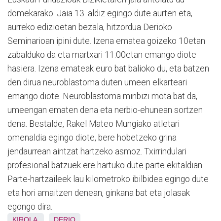
domekarako. Jaia 13. aldiz egingo dute aurten eta,
aurreko edizioetan bezala, hitzordua Derioko
Seminarioan ipini dute. Izena ematea goizeko 10etan
zabalduko da eta martxari 11:00etan emango diote
hasiera. Izena emateak euro bat balioko du, eta batzen
den dirua neuroblastoma duten umeen elkarteari
emango diote. Neuroblastoma minbizi mota bat da,
umeengan ematen dena eta nerbio-ehunean sortzen
dena. Bestalde, Rakel Mateo Mungiako atletari
omenaldia egingo diote, bere hobetzeko grina
jendaurrean aintzat hartzeko asmoz. Txirrindulari
profesional batzuek ere hartuko dute parte ekitaldian.
Parte-hartzaileek lau kilometroko ibilbidea egingo dute
eta hori amaitzen denean, ginkana bat eta jolasak
egongo dira.
KIROLA
DERIO