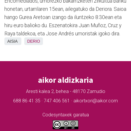
Encomediados, umorezko bakarrizketen zirkuitua bariku
honetan, urtarrilaren 15ean, ailegatuko da Deriora. Saioa
hango Gurea Aretoan izango da iluntzeko 8:30ean eta
hiru euro balioko du. Eszenatokira Juan Muñoz, Cruz y
Raya taldekoa, eta Jose Andrés umoristak igoko dira.
AISIA
DERIO
aikor aldizkaria
Aresti kalea 2, behea - 48170 Zamudio
688 86 41 35 · 747 406 561 · aikortxori@aikor.com
Codesyntaxek garatua