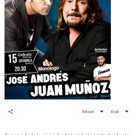
Entzun
Itzuli