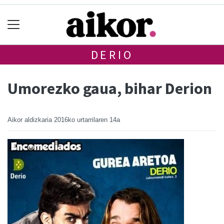
DERIO
Umorezko gaua, bihar Derion
Aikor aldizkaria
2016ko urtarrilaren 14a