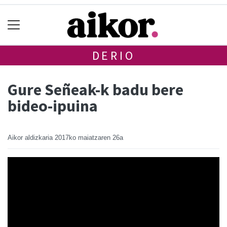
DERIO
Gure Señeak-k badu bere
bideo-ipuina
Aikor aldizkaria
2017ko maiatzaren 26a