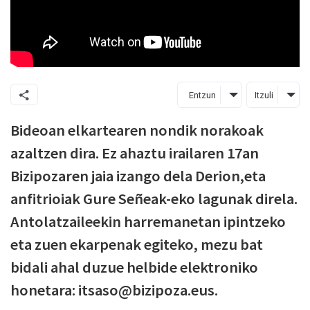
Entzun
Itzuli
Bideoan elkartearen nondik norakoak
azaltzen dira. Ez ahaztu irailaren 17an
Bizipozaren jaia izango dela Derion,eta
anfitrioiak Gure Señeak-eko lagunak direla.
Antolatzaileekin harremanetan ipintzeko
eta zuen ekarpenak egiteko, mezu bat
bidali ahal duzue helbide elektroniko
honetara: itsaso@bizipoza.eus.