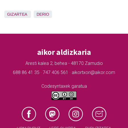
GIZARTEA
DERIO
aikor aldizkaria
Aresti kalea 2, behea - 48170 Zamudio
688 86 41 35 · 747 406 561 · aikortxori@aikor.com
Codesyntaxek garatua