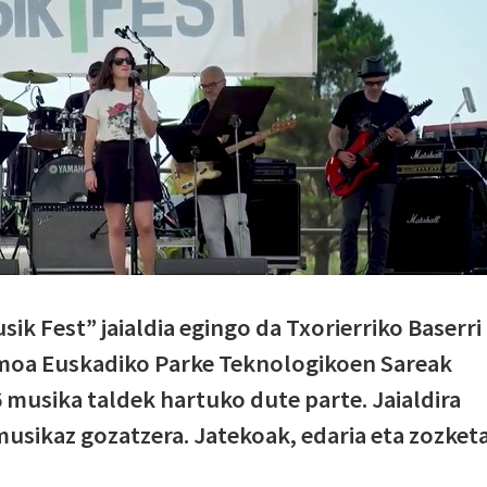
ik Fest” jaialdia egingo da Txorierriko Baserri
smoa Euskadiko Parke Teknologikoen Sareak
 musika taldek hartuko dute parte. Jaialdira
usikaz gozatzera. Jatekoak, edaria eta zozket