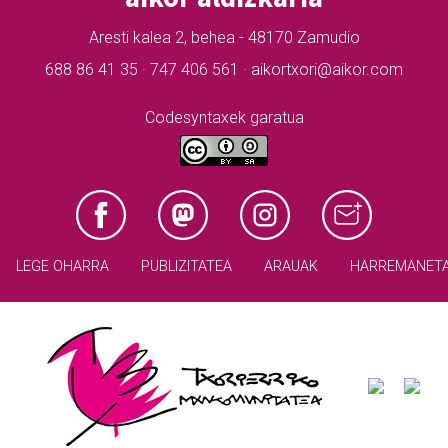
Aresti kalea 2, behea - 48170 Zamudio
688 86 41 35 · 747 406 561 · aikortxori@aikor.com
Codesyntaxek garatua
LEGE OHARRA
PUBLIZITATEA
ARAUAK
HARREMANET