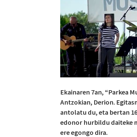
Ekainaren 7an, “Parkea Mus
Antzokian, Derion. Egita
antolatu du, eta bertan 16
edonor hurbildu daiteke m
ere egongo dira.