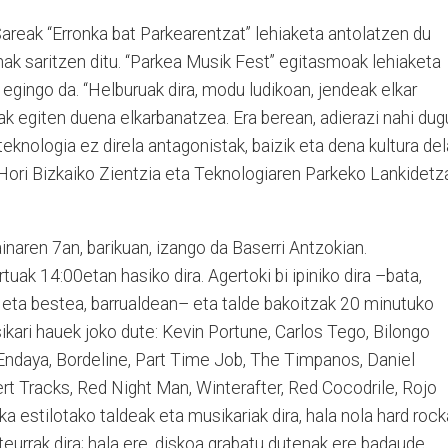
reak “Erronka bat Parkearentzat” lehiaketa antolatzen du
nenak saritzen ditu. “Parkea Musik Fest” egitasmoak lehiaketa
iz egingo da. “Helburuak dira, modu ludikoan, jendeak elkar
k egiten duena elkarbanatzea. Era berean, adierazi nahi dug
teknologia ez direla antagonistak, baizik eta dena kultura dela
 Hori Bizkaiko Zientzia eta Teknologiaren Parkeko Lankidetz
inaren 7an, barikuan, izango da Baserri Antzokian.
uak 14:00etan hasiko dira. Agertoki bi ipiniko dira –bata,
 eta bestea, barrualdean– eta talde bakoitzak 20 minutuko
ikari hauek joko dute: Kevin Portune, Carlos Tego, Bilongo
 Endaya, Bordeline, Part Time Job, The Timpanos, Daniel
rt Tracks, Red Night Man, Winterafter, Red Cocodrile, Rojo
a estilotako taldeak eta musikariak dira, hala nola hard rock
eurrak dira; hala ere, diskoa grabatu dutenak ere badaude,