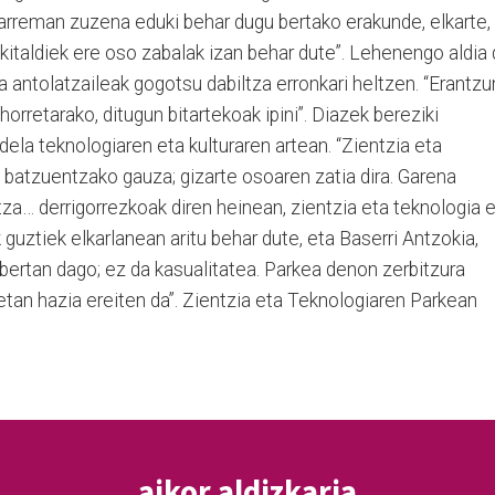
harreman zuzena eduki behar dugu bertako erakunde, elkarte,
 ekitaldiek ere oso zabalak izan behar dute”. Lehenengo aldia
a antolatzaileak gogotsu dabiltza erronkari heltzen. “Erantz
horretarako, ditugun bitartekoak ipini”. Diazek bereziki
dela teknologiaren eta kulturaren artean. “Zientzia eta
a batzuentzako gauza; gizarte osoaren zatia dira. Garena
ntza… derrigorrezkoak diren heinean, zientzia eta teknologia 
k guztiek elkarlanean aritu behar dute, eta Baserri Antzokia,
 bertan dago; ez da kasualitatea. Parkea denon zerbitzura
tan hazia ereiten da”. Zientzia eta Teknologiaren Parkean
aikor aldizkaria