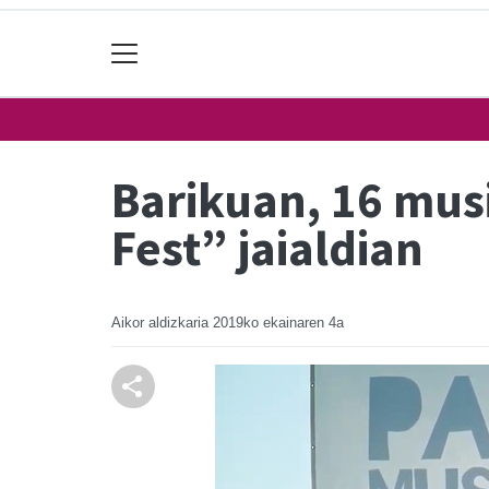
Barikuan, 16 musi
Fest” jaialdian
Aikor aldizkaria
2019ko ekainaren 4a