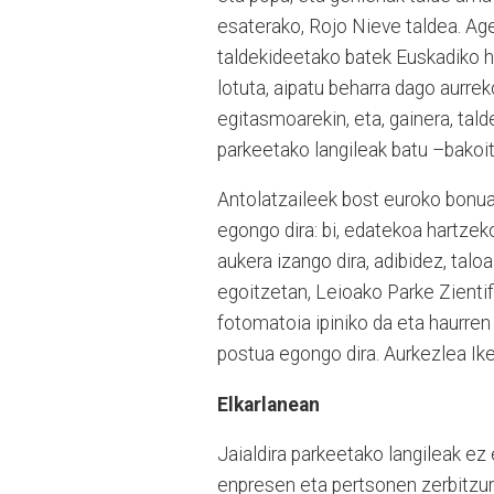
esaterako, Rojo Nieve taldea. Ager
taldekideetako batek Euskadiko hi
lotuta, aipatu beharra dago aurrek
egitasmoarekin, eta, gainera, tald
parkeetako langileak batu –bakoit
Antolatzaileek bost euroko bonuak 
egongo dira: bi, edatekoa hartzek
aukera izango dira, adibidez, tal
egoitzetan, Leioako Parke Zientif
fotomatoia ipiniko da eta haurren
postua egongo dira. Aurkezlea Iker
Elkarlanean
Jaialdira parkeetako langileak ez 
enpresen eta pertsonen zerbitzura