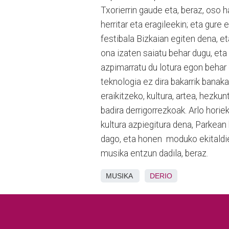
Txorierrin gaude eta, beraz, oso 
herritar eta eragileekin; eta gure
festibala Bizkaian egiten dena, et
ona izaten saiatu behar dugu, eta 
azpimarratu du lotura egon behar 
teknologia ez dira bakarrik banak
eraikitzeko, kultura, artea, hezku
badira derrigorrezkoak. Arlo horie
kultura azpiegitura dena, Parkean
dago, eta honen moduko ekitaldie
musika entzun dadila, beraz.
MUSIKA
DERIO