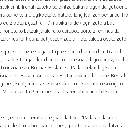
tokian ibili ahal izateko baldintza bakarra egon da: gutxiene
ru parke teknologikoetako bateko langilea izan behar du. Hor
o edizioetan, guztira, 17 musika taldek egin zutela bat
e horietako batzuk jaialdirako apropos sortu ziren; hau da,
zak musika-tresna bat jotzen zuela–, eta taldea osatu zuten
ipiniko dituzte salgai eta prezioaren barruan hiru txartel
o; eta bestea, jatekoa hartzeko. Jatekoari dagokionez, zenba
oa txorizoarekin. Bonuak Euskadiko Parke Teknologikoen
ikoan eta Baserri Antzokian Bertan eskura daitezke. Bestald
 gunea, kirol jarduerak, zozketak eta nekazaritza ekologiko
 Villa Revolta Permanent taldearen abeslaria ibiliko da.
ezik, edozein herritar ere joan daiteke. “Parkean dauden
 gaude, baina hori baino lehen, gizarte osoaren zerbitzura.