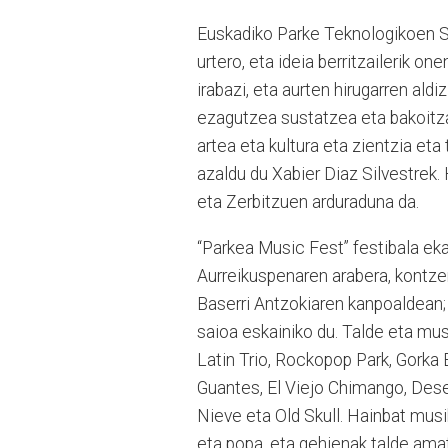
Euskadiko Parke Teknologikoen Sa
urtero, eta ideia berritzailerik o
irabazi, eta aurten hirugarren ald
ezagutzea sustatzea eta bakoitza
artea eta kultura eta zientzia eta 
azaldu du Xabier Diaz Silvestrek.
eta Zerbitzuen arduraduna da.
“Parkea Music Fest” festibala eka
Aurreikuspenaren arabera, kontzert
Baserri Antzokiaren kanpoaldean;
saioa eskainiko du. Talde eta mus
Latin Trio, Rockopop Park, Gorka
Guantes, El Viejo Chimango, Dese
Nieve eta Old Skull. Hainbat musik
eta popa, eta gehienak talde amat