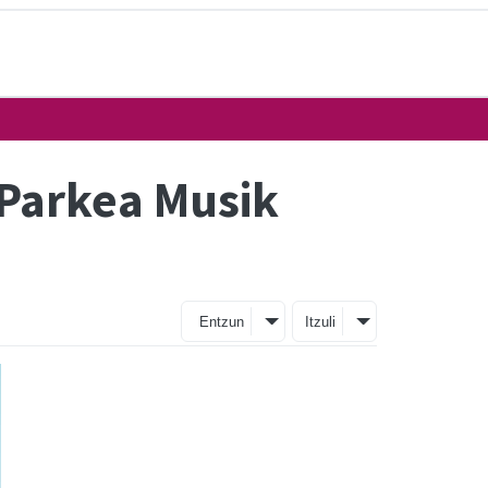
“Parkea Musik
Entzun
Itzuli