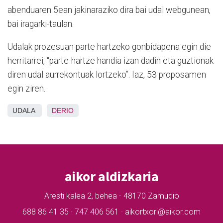
abenduaren 5ean jakinaraziko dira bai udal webgunean,
bai iragarki-taulan.
Udalak prozesuan parte hartzeko gonbidapena egin die
herritarrei, “parte-hartze handia izan dadin eta guztionak
diren udal aurrekontuak lortzeko”. Iaz, 53 proposamen
egin ziren.
UDALA
DERIO
aikor aldizkaria
Aresti kalea 2, behea - 48170 Zamudio
688 86 41 35 · 747 406 561 · aikortxori@aikor.com