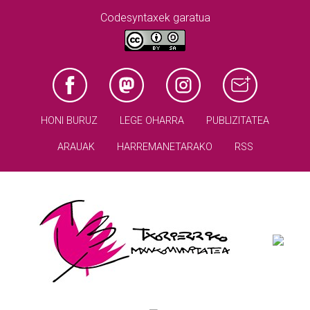
Codesyntaxek garatua
HONI BURUZ
LEGE OHARRA
PUBLIZITATEA
ARAUAK
HARREMANETARAKO
RSS