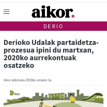
DERIO
Derioko Udalak partaidetza-
prozesua ipini du martxan,
2020ko aurrekontuak
osatzeko
Aikor aldizkaria
2019ko urriaren 1a