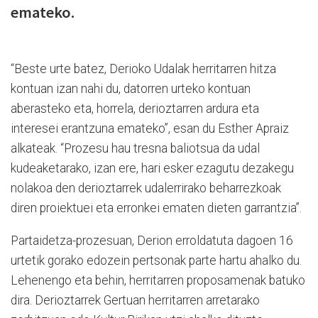
emateko.
“Beste urte batez, Derioko Udalak herritarren hitza
kontuan izan nahi du, datorren urteko kontuan
aberasteko eta, horrela, derioztarren ardura eta
interesei erantzuna emateko”, esan du Esther Apraiz
alkateak. “Prozesu hau tresna baliotsua da udal
kudeaketarako, izan ere, hari esker ezagutu dezakegu
nolakoa den derioztarrek udalerrirako beharrezkoak
diren proiektuei eta erronkei ematen dieten garrantzia”.
Partaidetza-prozesuan, Derion erroldatuta dagoen 16
urtetik gorako edozein pertsonak parte hartu ahalko du.
Lehenengo eta behin, herritarren proposamenak batuko
dira. Derioztarrek Gertuan herritarren arretarako