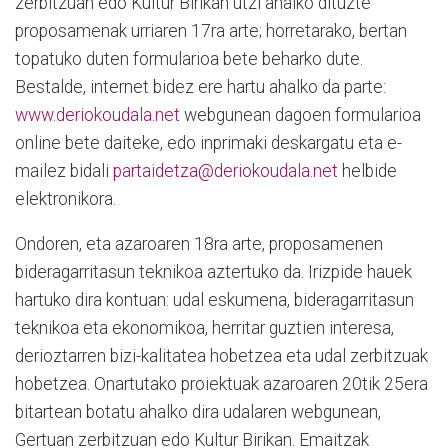
zerbitzuan edo Kultur Birikan utzi ahalko dituzte
proposamenak urriaren 17ra arte; horretarako, bertan
topatuko duten formularioa bete beharko dute.
Bestalde, internet bidez ere hartu ahalko da parte:
www.deriokoudala.net
webgunean dagoen formularioa
online bete daiteke, edo inprimaki deskargatu eta e-
mailez bidali
partaidetza@deriokoudala.net
helbide
elektronikora.
Ondoren, eta azaroaren 18ra arte, proposamenen
bideragarritasun teknikoa aztertuko da. Irizpide hauek
hartuko dira kontuan: udal eskumena, bideragarritasun
teknikoa eta ekonomikoa, herritar guztien interesa,
derioztarren bizi-kalitatea hobetzea eta udal zerbitzuak
hobetzea. Onartutako proiektuak azaroaren 20tik 25era
bitartean botatu ahalko dira udalaren webgunean,
Gertuan zerbitzuan edo Kultur Birikan. Emaitzak