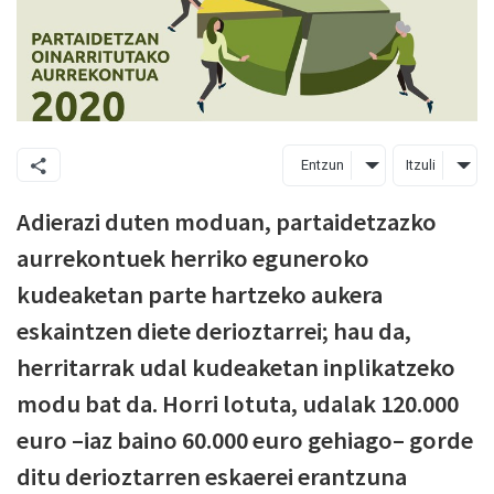
Entzun
Itzuli
Adierazi duten moduan, partaidetzazko
aurrekontuek herriko eguneroko
kudeaketan parte hartzeko aukera
eskaintzen diete derioztarrei; hau da,
herritarrak udal kudeaketan inplikatzeko
modu bat da. Horri lotuta, udalak 120.000
euro –iaz baino 60.000 euro gehiago– gorde
ditu derioztarren eskaerei erantzuna