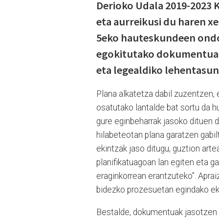
Derioko Udala 2019-2023 
eta aurreikusi du haren x
5eko hauteskundeen ondo
egokitutako dokumentua 
eta legealdiko lehentasun
Plana alkatetza dabil zuzentzen, e
osatutako lantalde bat sortu da hu
gure eginbeharrak jasoko dituen 
hilabeteotan plana garatzen gabil
ekintzak jaso ditugu, guztion art
planifikatuagoan lan egiten eta 
eraginkorrean erantzuteko”. Aprai
bidezko prozesuetan egindako eka
Bestalde, dokumentuak jasotzen d