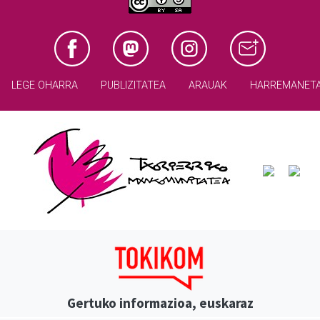
LEGE OHARRA
PUBLIZITATEA
ARAUAK
HARREMANET
Gertuko informazioa, euskaraz