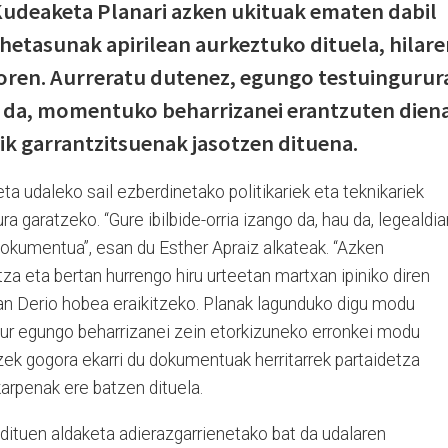
Kudeaketa Planari azken ukituak ematen dabil
ehetasunak apirilean aurkeztuko dituela, hilar
ren. Aurreratu dutenez, egungo testuingurur
da, momentuko beharrizanei erantzuten dien
ik garrantzitsuenak jasotzen dituena.
ta udaleko sail ezberdinetako politikariek eta teknikariek
ra garatzeko. “Gure ibilbide-orria izango da, hau da, legealdia
dokumentua”, esan du Esther Apraiz alkateak. “Azken
tza eta bertan hurrengo hiru urteetan martxan ipiniko diren
ean Derio hobea eraikitzeko. Planak lagunduko digu modu
gaur egungo beharrizanei zein etorkizuneko erronkei modu
zek gogora ekarri du dokumentuak herritarrek partaidetza
rpenak ere batzen dituela.
ituen aldaketa adierazgarrienetako bat da udalaren