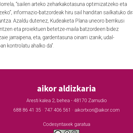
Horrela, “sailen arteko zeharkakotasuna optimizatzeko eta
o”, informazio-batzordeak hiru sail handitan sailkatuko dir
kuntza. Azaldu dutenez, Kudeaketa Plana uneoro berrikusi
kintzen eta proiektuen betetze-maila batzordeen bidez
aie jarraipena, eta, gardentasuna oinarri izanik, udal-
n kontrolatu ahalko da”.
aikor aldizkaria
Aresti kalea 2, behea - 48170 Zamudio
688 86 41 35 · 747 406 561 · aikortxori@aikor.com
Codesyntaxek garatua