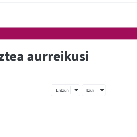
ztea aurreikusi
Entzun
Itzuli