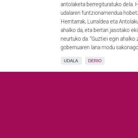
antolaketa berregituratuko dela. 
udalaren funtzionamendua hobetzek
Herritarrak, Lurraldea eta Antola
ahalko da, eta bertan jasotako e
neurtuko da. “Guztiei egin ahalko z
gobernuaren lana modu sakonagoa
UDALA
DERIO