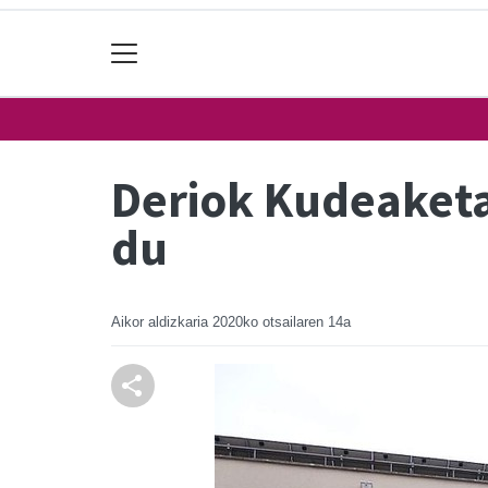
Deriok Kudeaketa
du
Aikor aldizkaria
2020ko otsailaren 14a