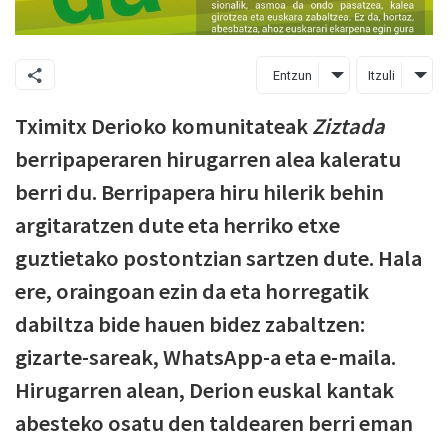
Entzun
Itzuli
Tximitx Derioko komunitateak
Ziztada
berripaperaren hirugarren alea kaleratu
berri du. Berripapera hiru hilerik behin
argitaratzen dute eta herriko etxe
guztietako postontzian sartzen dute. Hala
ere, oraingoan ezin da eta horregatik
dabiltza bide hauen bidez zabaltzen:
gizarte-sareak, WhatsApp-a eta e-maila.
Hirugarren alean, Derion euskal kantak
abesteko osatu den taldearen berri eman