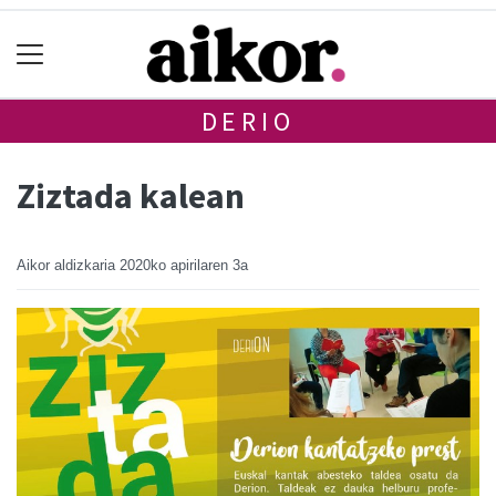
DERIO
Ziztada kalean
Aikor aldizkaria
2020ko apirilaren 3a