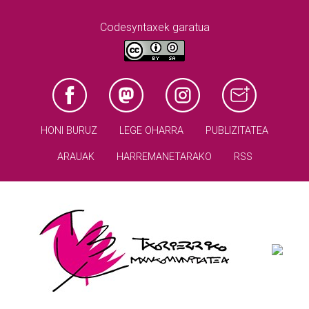
Codesyntaxek garatua
HONI BURUZ
LEGE OHARRA
PUBLIZITATEA
ARAUAK
HARREMANETARAKO
RSS