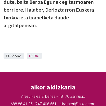
dute; baita Berba Egunak egitasmoaren
berri ere. Halaber, Derioztarron Euskera
txokoa eta txapelketa daude
argitalpenean.
EUSKARA
DERIO
aikor aldizkaria
Aresti kalea 2, behea - 48170 Zamudio
688 86 41 35 · 747 406 561 · aikortxori@aikor.com