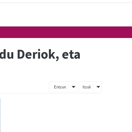
 du Deriok, eta
Entzun
Itzuli