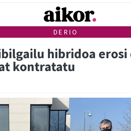
DERIO
bilgailu hibridoa erosi
at kontratatu