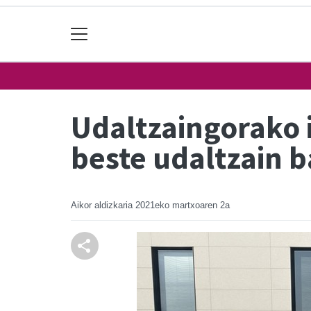
Udaltzaingorako i
beste udaltzain b
Aikor aldizkaria
2021eko martxoaren 2a