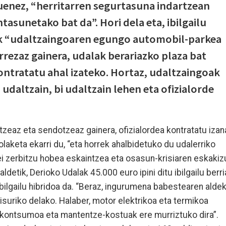
uenez, “herritarren segurtasuna indartzean
tasunetako bat da”. Hori dela eta, ibilgailu
nek “udaltzaingoaren egungo automobil-parkea
rezaz gainera, udalak berariazko plaza bat
kontratatu ahal izateko. Hortaz, udaltzaingoak
u udaltzain, bi udaltzain lehen eta ofizialorde
itzeaz eta sendotzeaz gainera, ofizialordea kontratatu izan
laketa ekarri du, “eta horrek ahalbidetuko du udalerriko
rei zerbitzu hobea eskaintzea eta osasun-krisiaren eskakiz
ldetik, Derioko Udalak 45.000 euro ipini ditu ibilgailu berri
bilgailu hibridoa da. “Beraz, ingurumena babestearen alde
suriko delako. Halaber, motor elektrikoa eta termikoa
en kontsumoa eta mantentze-kostuak ere murriztuko dira”.