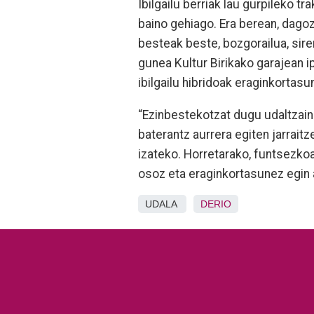
Ibilgailu berriak lau gurpileko t
baino gehiago. Era berean, dagoz
besteak beste, bozgorailua, sir
gunea Kultur Birikako garajean i
ibilgailu hibridoak eraginkortasu
“Ezinbestekotzat dugu udaltzai
baterantz aurrera egiten jarraitz
izateko. Horretarako, funtsezkoa
osoz eta eraginkortasunez egin a
UDALA
DERIO