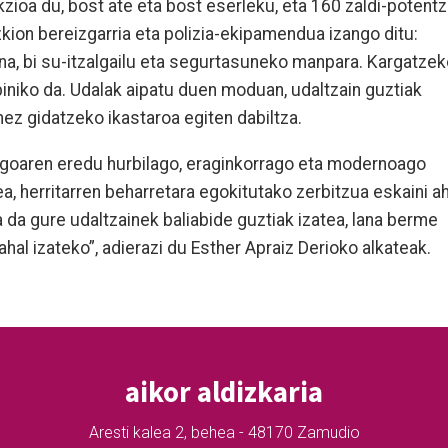
rakzioa du, bost ate eta bost eserleku, eta 160 zaldi-potentz
kion bereizgarria eta polizia-ekipamendua izango ditu:
ena, bi su-itzalgailu eta segurtasuneko manpara. Kargatze
piniko da. Udalak aipatu duen moduan, udaltzain guztiak
nez gidatzeko ikastaroa egiten dabiltza.
ngoaren eredu hurbilago, eraginkorrago eta modernoago
ea, herritarren beharretara egokitutako zerbitzua eskaini ah
 da gure udaltzainek baliabide guztiak izatea, lana berme
hal izateko”, adierazi du Esther Apraiz Derioko alkateak.
aikor aldizkaria
Aresti kalea 2, behea - 48170 Zamudio