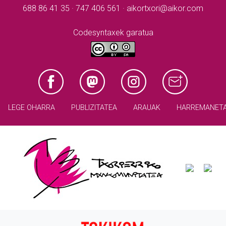
688 86 41 35 · 747 406 561 · aikortxori@aikor.com
Codesyntaxek garatua
LEGE OHARRA
PUBLIZITATEA
ARAUAK
HARREMANET