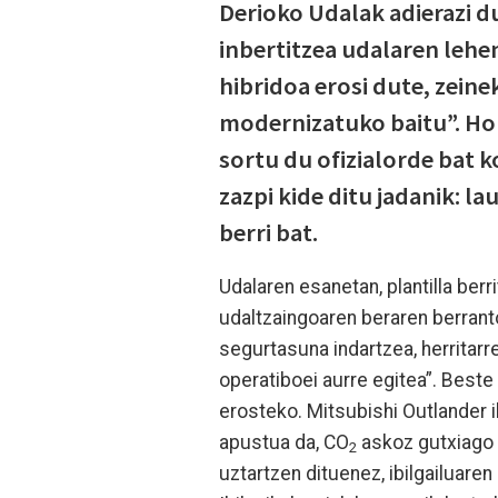
Derioko Udalak adierazi d
inbertitzea udalaren lehen
hibridoa erosi dute, zei
modernizatuko baitu”. Hor
sortu du ofizialorde bat 
zazpi kide ditu jadanik: la
berri bat.
Udalaren esanetan, plantilla berr
udaltzaingoaren beraren berranto
segurtasuna indartzea, herritar
operatiboei aurre egitea”. Beste a
erosteko. Mitsubishi Outlander i
apustua da, CO
askoz gutxiago i
2
uztartzen dituenez, ibilgailuar