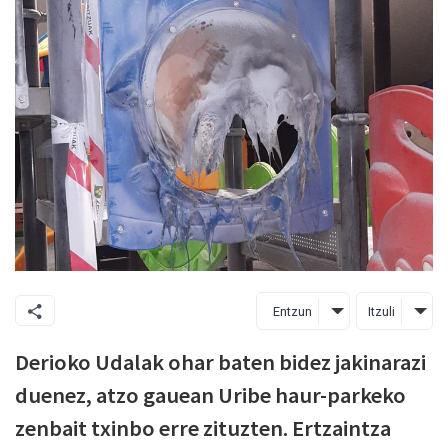
Entzun
Itzuli
Derioko Udalak ohar baten bidez jakinarazi
duenez, atzo gauean Uribe haur-parkeko
zenbait txinbo erre zituzten. Ertzaintza