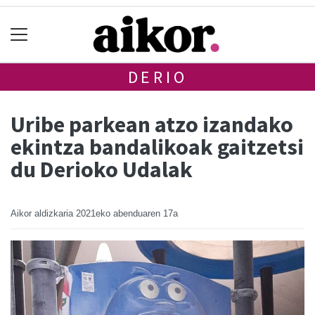
DERIO
Uribe parkean atzo izandako
ekintza bandalikoak gaitzetsi
du Derioko Udalak
Aikor aldizkaria
2021eko abenduaren 17a