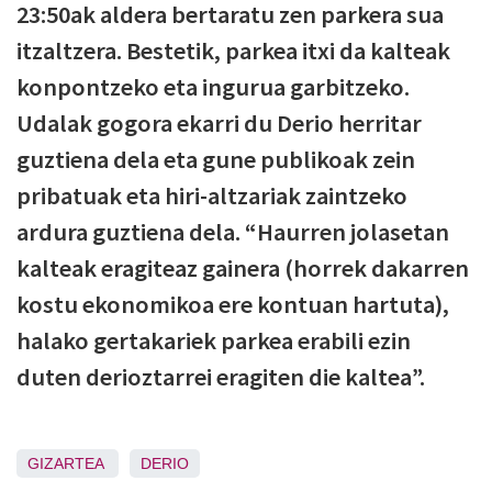
23:50ak aldera bertaratu zen parkera sua
itzaltzera. Bestetik, parkea itxi da kalteak
konpontzeko eta ingurua garbitzeko.
Udalak gogora ekarri du Derio herritar
guztiena dela eta gune publikoak zein
pribatuak eta hiri-altzariak zaintzeko
ardura guztiena dela. “Haurren jolasetan
kalteak eragiteaz gainera (horrek dakarren
kostu ekonomikoa ere kontuan hartuta),
halako gertakariek parkea erabili ezin
duten derioztarrei eragiten die kaltea”.
GIZARTEA
DERIO