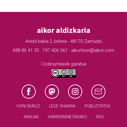
aikor aldizkaria
Aresti kalea 2, behea - 48170 Zamudio
688 86 41 35 · 747 406 561 · aikortxori@aikor.com
Codesyntaxek garatua
HONI BURUZ
LEGE OHARRA
PUBLIZITATEA
ARAUAK
HARREMANETARAKO
RSS