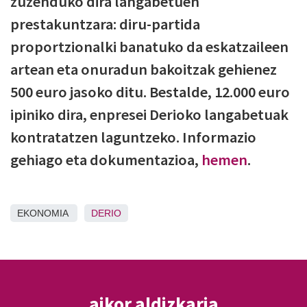
zuzenduko dira langabetuen
prestakuntzara: diru-partida
proportzionalki banatuko da eskatzaileen
artean eta onuradun bakoitzak gehienez
500 euro jasoko ditu. Bestalde, 12.000 euro
ipiniko dira, enpresei Derioko langabetuak
kontratatzen laguntzeko. Informazio
gehiago eta dokumentazioa,
hemen
.
EKONOMIA
DERIO
aikor aldizkaria