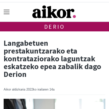
DERIO
Langabetuen
prestakuntzarako eta
kontrataziorako laguntzak
eskatzeko epea zabalik dago
Derion
Aikor aldizkaria
2022ko irailaren 14a