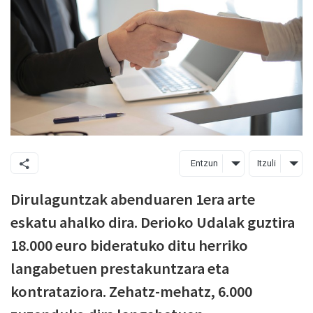
Entzun
Itzuli
Dirulaguntzak abenduaren 1era arte
eskatu ahalko dira. Derioko Udalak guztira
18.000 euro bideratuko ditu herriko
langabetuen prestakuntzara eta
kontrataziora. Zehatz-mehatz, 6.000