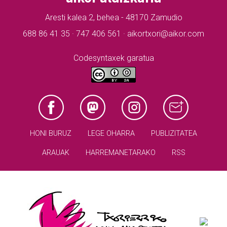
Aresti kalea 2, behea - 48170 Zamudio
688 86 41 35 · 747 406 561 · aikortxori@aikor.com
Codesyntaxek garatua
HONI BURUZ
LEGE OHARRA
PUBLIZITATEA
ARAUAK
HARREMANETARAKO
RSS