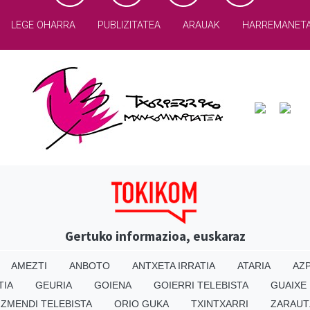
LEGE OHARRA
PUBLIZITATEA
ARAUAK
HARREMANET
Gertuko informazioa, euskaraz
AMEZTI
ANBOTO
ANTXETA IRRATIA
ATARIA
AZP
TIA
GEURIA
GOIENA
GOIERRI TELEBISTA
GUAIXE
IZMENDI TELEBISTA
ORIO GUKA
TXINTXARRI
ZARAUT