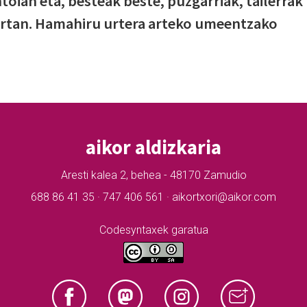
toian eta, besteak beste, puzgarriak, tailerrak
bertan. Hamahiru urtera arteko umeentzako
aikor aldizkaria
Aresti kalea 2, behea - 48170 Zamudio
688 86 41 35 · 747 406 561 · aikortxori@aikor.com
Codesyntaxek garatua