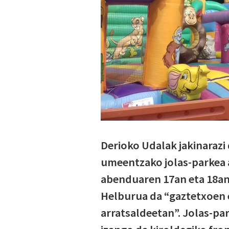
Derioko Udalak jakinarazi
umeentzako jolas-parkea 
abenduaren 17an eta 18an 
Helburua da “gaztetxoen
arratsaldeetan”. Jolas-pa