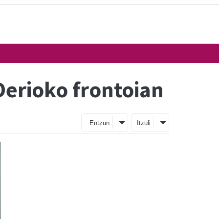
erioko frontoian
Entzun
Itzuli