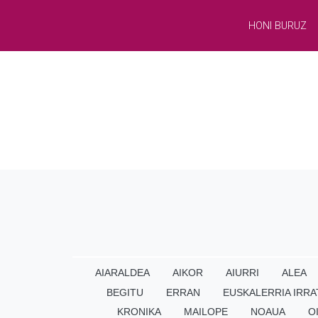
HONI BURUZ
AIARALDEA
AIKOR
AIURRI
ALEA
BEGITU
ERRAN
EUSKALERRIA IRRA
KRONIKA
MAILOPE
NOAUA
O