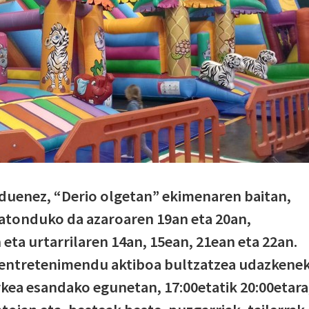
 duenez, “Derio olgetan” ekimenaren baitan,
atonduko da azaroaren 19an eta 20an,
eta urtarrilaren 14an, 15ean, 21ean eta 22an.
 entretenimendu aktiboa bultzatzea udazkene
rkea esandako egunetan, 17:00etatik 20:00etara