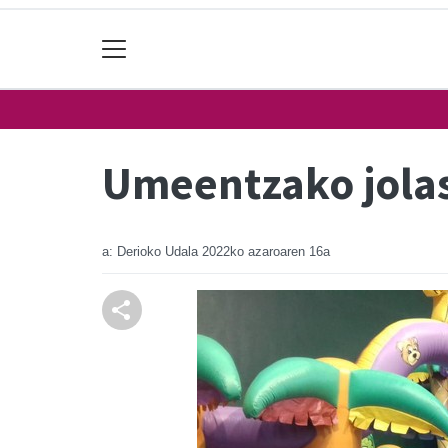
Umeentzako jolas
a: Derioko Udala
2022ko azaroaren 16a