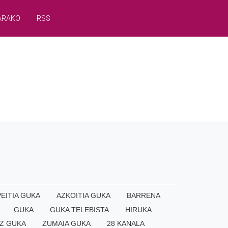
ARAKO
RSS
EITIA GUKA
AZKOITIA GUKA
BARRENA
GUKA
GUKA TELEBISTA
HIRUKA
Z GUKA
ZUMAIA GUKA
28 KANALA