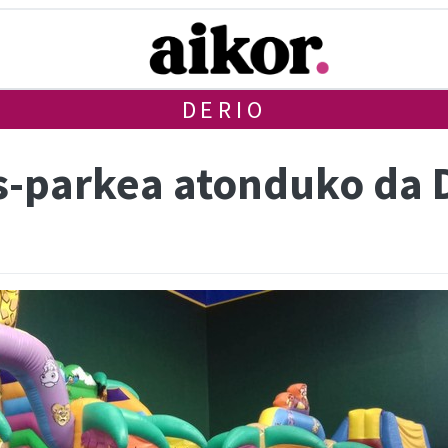
DERIO
-parkea atonduko da D