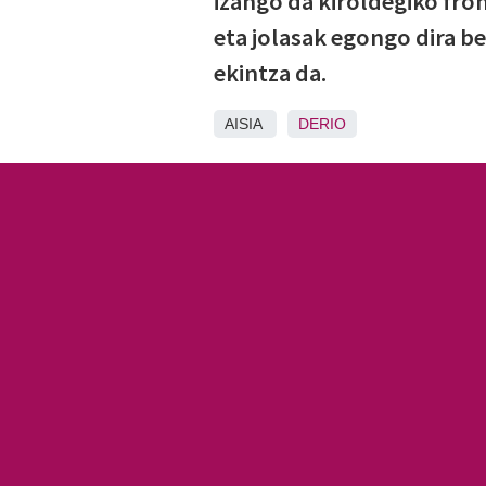
izango da kiroldegiko fron
eta jolasak egongo dira 
ekintza da.
AISIA
DERIO