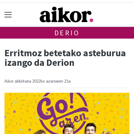
DERIO
Erritmoz betetako asteburua
izango da Derion
Aikor aldizkaria
2022ko azaroaren 21a