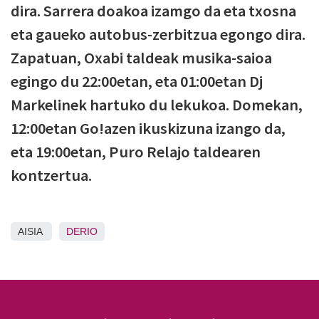
dira. Sarrera doakoa izamgo da eta txosna
eta gaueko autobus-zerbitzua egongo dira.
Zapatuan, Oxabi taldeak musika-saioa
egingo du 22:00etan, eta 01:00etan Dj
Markelinek hartuko du lekukoa. Domekan,
12:00etan Go!azen ikuskizuna izango da,
eta 19:00etan, Puro Relajo taldearen
kontzertua.
AISIA
DERIO