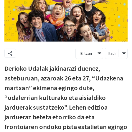
Entzun
Itzuli
Derioko Udalak jakinarazi duenez,
asteburuan, azaroak 26 eta 27, “Udazkena
martxan” ekimena egingo dute,
“udalerrian kulturako eta aisialdiko
jarduerak sustatzeko”. Lehen edizioa
jardueraz beteta etorriko da eta
frontoiaren ondoko pista estalietan egingo