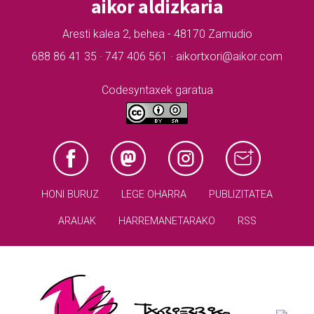
aikor aldizkaria
Aresti kalea 2, behea - 48170 Zamudio
688 86 41 35 · 747 406 561 · aikortxori@aikor.com
Codesyntaxek garatua
HONI BURUZ
LEGE OHARRA
PUBLIZITATEA
ARAUAK
HARREMANETARAKO
RSS