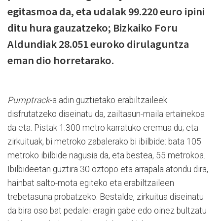
egitasmoa da, eta udalak 99.220 euro ipini
ditu hura gauzatzeko; Bizkaiko Foru
Aldundiak 28.051 euroko dirulaguntza
eman dio horretarako.
Pumptrack
-a adin guztietako erabiltzaileek
disfrutatzeko diseinatu da, zailtasun-maila ertainekoa
da eta. Pistak 1.300 metro karratuko eremua du; eta
zirkuituak, bi metroko zabalerako bi ibilbide: bata 105
metroko ibilbide nagusia da, eta bestea, 55 metrokoa.
Ibilbideetan guztira 30 oztopo eta arrapala atondu dira,
hainbat salto-mota egiteko eta erabiltzaileen
trebetasuna probatzeko. Bestalde, zirkuitua diseinatu
da bira oso bat pedalei eragin gabe edo oinez bultzatu