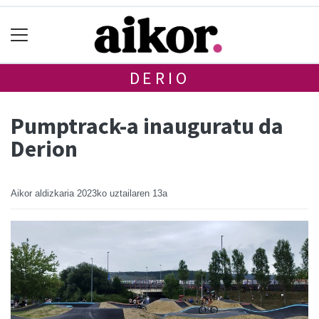
DERIO
Pumptrack-a inauguratu da
Derion
Aikor aldizkaria
2023ko uztailaren 13a