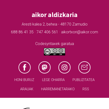
aikor aldizkaria
Aresti kalea 2, behea - 48170 Zamudio
688 86 41 35 · 747 406 561 · aikortxori@aikor.com
Codesyntaxek garatua
HONI BURUZ
LEGE OHARRA
PUBLIZITATEA
ARAUAK
HARREMANETARAKO
RSS