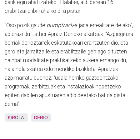
barik egin ahal izateko. Halaber, aldi berean 16
erabiltzaile ibili ahalko dira pistan.
“Oso pozik gaude
pumptrack
-a jada errealitate delako”,
adierazi du Esther Apraiz Derioko alkateak. “Azpiegitura
berriak derioztarrek eskatutakoari erantzuten dio, eta
gero eta jarraitzaile eta erabiltzaile gehiago dituzten
hainbat modalitate praktikatzeko aukera emango du,
hala nola skatea edo mendiko bizikleta. Apraizek
azpimarratu duenez, “udala herriko gazteentzako
programak, zerbitzuak eta instalazioak hobetzeko
egiten dabilen apustuaren adibideetako bat da pista
berria”.
KIROLA
DERIO