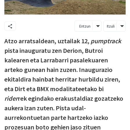
Entzun
Itzuli
Atzo arratsaldean, uztailak 12,
pumptrack
pista inauguratu zen Derion, Butroi
kalearen eta Larrabarri pasalekuaren
arteko gunean hain zuzen. Inaugurazio
ekitaldira hainbat herritar hurbildu ziren,
eta Dirt eta BMX modalitateetako bi
rider
rek egindako erakustaldiaz gozatzeko
aukera izan zuten. Pista udal-
aurrekontuetan parte hartzeko iazko
prozesuan boto gehien jaso zituen