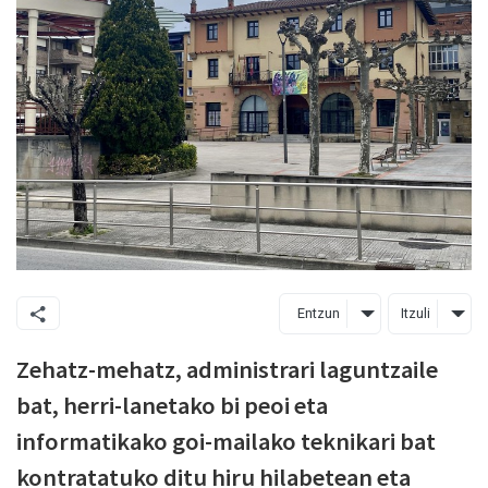
Entzun
Itzuli
Zehatz-mehatz, administrari laguntzaile
bat, herri-lanetako bi peoi eta
informatikako goi-mailako teknikari bat
kontratatuko ditu hiru hilabetean eta