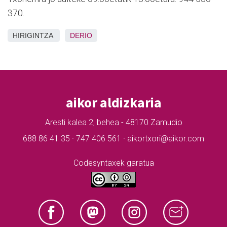
370.
HIRIGINTZA
DERIO
aikor aldizkaria
Aresti kalea 2, behea - 48170 Zamudio
688 86 41 35 · 747 406 561 · aikortxori@aikor.com
Codesyntaxek garatua