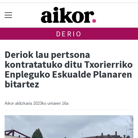
DERIO
Deriok lau pertsona
kontratatuko ditu Txorierriko
Enpleguko Eskualde Planaren
bitartez
Aikor aldizkaria
2023ko urriaren 16a