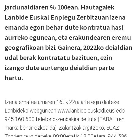
jardunaldiaren % 100ean. Hautagaiek
Lanbide Euskal Enplegu Zerbitzuan izena
emanda egon behar dute kontratua hasi
aurreko egunean, eta erakundearen eremu
geografikoan bizi. Gainera, 2022ko deialdian
udal berak kontratatu bazituen, ezin
izango dute aurtengo deialdian parte
hartu.
Izena ematea urriaren 16tik 22ra arte egin daiteke
Lanbideko webgunean www.lanbide.euskadi.eus edo
945 160 600 telefono-zenbakira deituta (EABA –ren
marka beharrezkoa da). Zalantzak argitzeko, EGAZ
Txorierrira jo daiteke 09:00etatik 13:00etara: 944 536