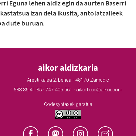
erri Eguna lehen aldiz egin da aurten Baserri
kastatsua izan dela ikusita, antolatzaileek
oa dute buruan.
aikor aldizkaria
Aresti kalea 2, behea - 48170 Zamudio
688 86 41 35 · 747 406 561 · aikortxori@aikor.com
Codesyntaxek garatua