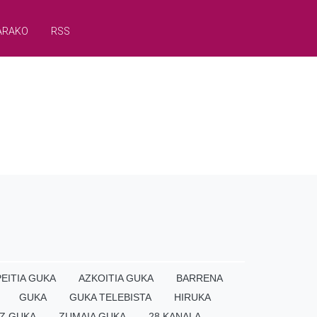
ARAKO
RSS
EITIA GUKA
AZKOITIA GUKA
BARRENA
GUKA
GUKA TELEBISTA
HIRUKA
Z GUKA
ZUMAIA GUKA
28 KANALA