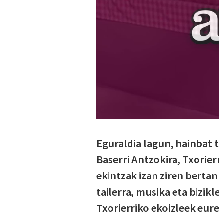
Eguraldia lagun, hainbat 
Baserri Antzokira, Txorier
ekintzak izan ziren berta
tailerra, musika eta bizikl
Txorierriko ekoizleek eur