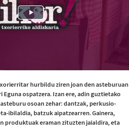
txorierritar hurbildu ziren joan den asteburuan
ri Eguna ospatzera. Izan ere, adin guztietako
n asteburu osoan zehar: dantzak, perkusio-
eta-ibilaldia, batzuk aipatzearren. Gainera,
en produktuak eraman zituzten jaialdira, eta