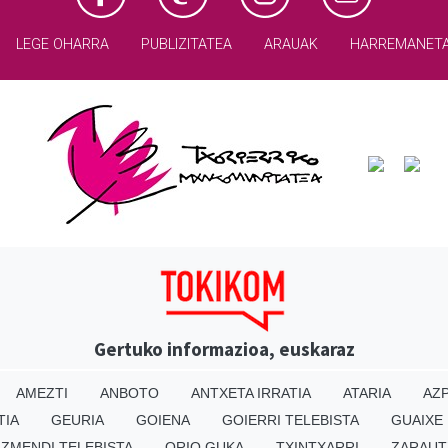
LEGE OHARRA
PUBLIZITATEA
ARAUAK
HARREMANET
Gertuko informazioa, euskaraz
AMEZTI
ANBOTO
ANTXETA IRRATIA
ATARIA
AZP
TIA
GEURIA
GOIENA
GOIERRI TELEBISTA
GUAIXE
IZMENDI TELEBISTA
ORIO GUKA
TXINTXARRI
ZARAUT