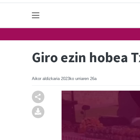
Giro ezin hobea 
Aikor aldizkaria
2023ko urriaren 26a