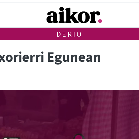
DERIO
Txorierri Egunean