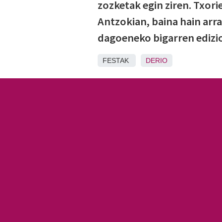
zozketak egin ziren. Txori
Antzokian, baina hain arra
dagoeneko bigarren edizi
FESTAK
DERIO