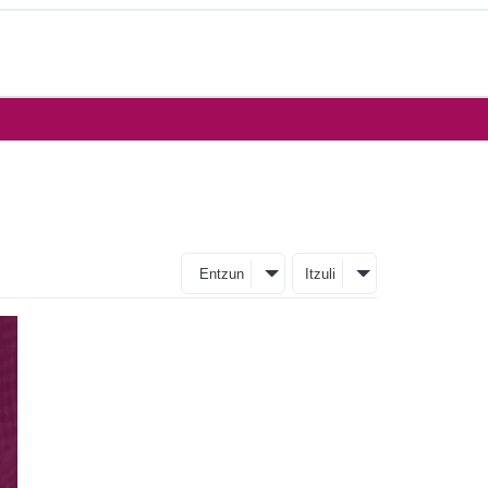
Entzun
Itzuli