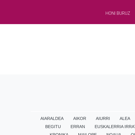
HONI BURUZ
AIARALDEA
AIKOR
AIURRI
ALEA
BEGITU
ERRAN
EUSKALERRIA IRRA
KRONIKA
MAILOPE
NOAUA
O