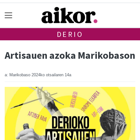
DERIO
Artisauen azoka Marikobason
a: Marikobaso
2024ko otsailaren 14a