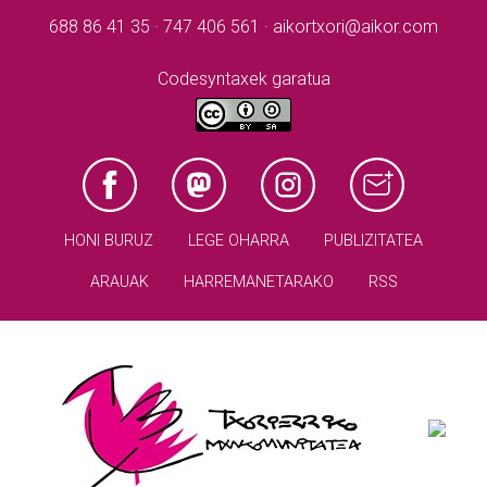
688 86 41 35 · 747 406 561 · aikortxori@aikor.com
Codesyntaxek garatua
HONI BURUZ
LEGE OHARRA
PUBLIZITATEA
ARAUAK
HARREMANETARAKO
RSS