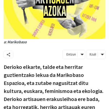
a: Marikobaso
Entzun
Itzuli
Derioko elkarte, talde eta herritar
guztientzako lekua da Marikobaso
Espazioa, eta zutabe nagusitzat ditu
kultura, euskara, feminismoa eta ekologia.
Derioko artisauen erakusleihoa ere bada,
eta horregatik, herriko artisauak euren