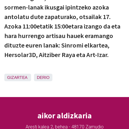
sormen-lanak ikusgai ipintzeko azoka
antolatu dute zapaturako, otsailak 17.
Azoka 11:00etatik 15:00etara izango da eta
hara hurrengo artisau hauek eramango
dituzte euren lanak: Sinromi elkartea,
Hersolar3D, Aitziber Raya eta Art-Izar.
GIZARTEA
DERIO
aikor aldizkaria
Aresti kalea 2, behea - 48170 Zamudio