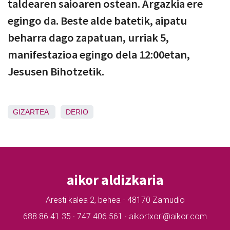
taldearen saioaren ostean. Argazkia ere
egingo da. Beste alde batetik, aipatu
beharra dago zapatuan, urriak 5,
manifestazioa egingo dela 12:00etan,
Jesusen Bihotzetik.
GIZARTEA
DERIO
aikor aldizkaria
Aresti kalea 2, behea - 48170 Zamudio
688 86 41 35 · 747 406 561 · aikortxori@aikor.com