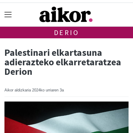
DERIO
Palestinari elkartasuna
adierazteko elkarretaratzea
Derion
Aikor aldizkaria
2024ko urriaren 3a