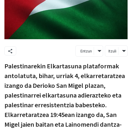
Entzun
Itzuli
Palestinarekin Elkartasuna plataformak
antolatuta, bihar, urriak 4, elkarretaratzea
izango da Derioko San Migel plazan,
palestinarrei elkartasuna adierazteko eta
palestinar erresistentzia babesteko.
Elkarretaratzea 19:45ean izango da, San
Migel jaien baitan eta Lainomendi dantza-