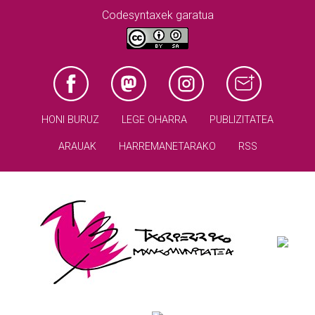
Codesyntaxek garatua
HONI BURUZ
LEGE OHARRA
PUBLIZITATEA
ARAUAK
HARREMANETARAKO
RSS