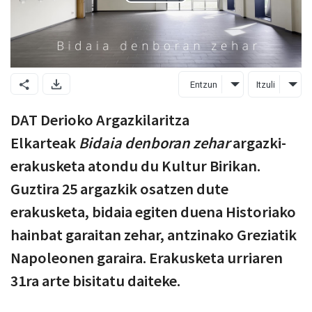
Entzun
Itzuli
DAT Derioko Argazkilaritza
Elkarteak
Bidaia denboran zehar
argazki-
erakusketa atondu du Kultur Birikan.
Guztira 25 argazkik osatzen dute
erakusketa, bidaia egiten duena Historiako
hainbat garaitan zehar, antzinako Greziatik
Napoleonen garaira. Erakusketa urriaren
31ra arte bisitatu daiteke.