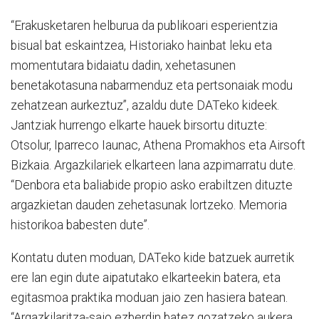
“Erakusketaren helburua da publikoari esperientzia
bisual bat eskaintzea, Historiako hainbat leku eta
momentutara bidaiatu dadin, xehetasunen
benetakotasuna nabarmenduz eta pertsonaiak modu
zehatzean aurkeztuz”, azaldu dute DATeko kideek.
Jantziak hurrengo elkarte hauek birsortu dituzte:
Otsolur, Iparreco Iaunac, Athena Promakhos eta Airsoft
Bizkaia. Argazkilariek elkarteen lana azpimarratu dute.
“Denbora eta baliabide propio asko erabiltzen dituzte
argazkietan dauden zehetasunak lortzeko. Memoria
historikoa babesten dute”.
Kontatu duten moduan, DATeko kide batzuek aurretik
ere lan egin dute aipatutako elkarteekin batera, eta
egitasmoa praktika moduan jaio zen hasiera batean.
“Argazkilaritza-saio ezberdin batez gozatzeko aukera