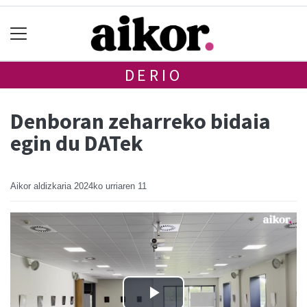
DERIO
Denboran zeharreko bidaia
egin du DATek
Aikor aldizkaria
2024ko urriaren 11