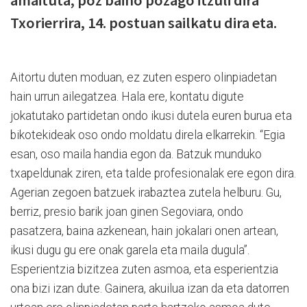
Txorierrira, 14. postuan sailkatu dira eta.
Aitortu duten moduan, ez zuten espero olinpiadetan
hain urrun ailegatzea. Hala ere, kontatu digute
jokatutako partidetan ondo ikusi dutela euren burua eta
bikotekideak oso ondo moldatu direla elkarrekin. “Egia
esan, oso maila handia egon da. Batzuk munduko
txapeldunak ziren, eta talde profesionalak ere egon dira.
Agerian zegoen batzuek irabaztea zutela helburu. Gu,
berriz, presio barik joan ginen Segoviara, ondo
pasatzera, baina azkenean, hain jokalari onen artean,
ikusi dugu gu ere onak garela eta maila dugula”.
Esperientzia bizitzea zuten asmoa, eta esperientzia
ona bizi izan dute. Gainera, akuilua izan da eta datorren