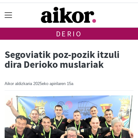
DERIO
Segoviatik poz-pozik itzuli
dira Derioko muslariak
Aikor aldizkaria
2025eko apirilaren 15a