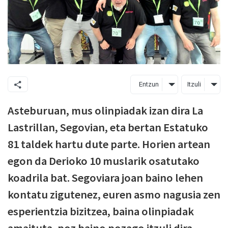
Entzun
Itzuli
Asteburuan, mus olinpiadak izan dira La
Lastrillan, Segovian, eta bertan Estatuko
81 taldek hartu dute parte. Horien artean
egon da Derioko 10 muslarik osatutako
koadrila bat. Segoviara joan baino lehen
kontatu zigutenez, euren asmo nagusia zen
esperientzia bizitzea, baina olinpiadak
amaituta, poz baino pozago itzuli dira