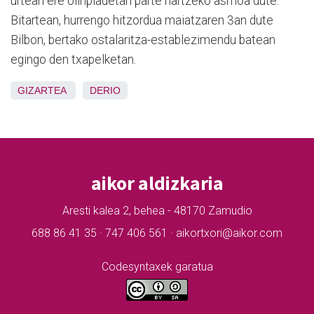
urtean ere olinpiadetan parte hartzeko asmoa dute.
Bitartean, hurrengo hitzordua maiatzaren 3an dute
Bilbon, bertako ostalaritza-establezimendu batean
egingo den txapelketan.
GIZARTEA
DERIO
aikor aldizkaria
Aresti kalea 2, behea - 48170 Zamudio
688 86 41 35 · 747 406 561 · aikortxori@aikor.com
Codesyntaxek garatua