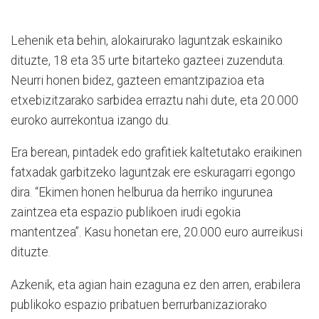
Lehenik eta behin, alokairurako laguntzak eskainiko
dituzte, 18 eta 35 urte bitarteko gazteei zuzenduta.
Neurri honen bidez, gazteen emantzipazioa eta
etxebizitzarako sarbidea erraztu nahi dute, eta 20.000
euroko aurrekontua izango du.
Era berean, pintadek edo grafitiek kaltetutako eraikinen
fatxadak garbitzeko laguntzak ere eskuragarri egongo
dira. “Ekimen honen helburua da herriko ingurunea
zaintzea eta espazio publikoen irudi egokia
mantentzea”. Kasu honetan ere, 20.000 euro aurreikusi
dituzte.
Azkenik, eta agian hain ezaguna ez den arren, erabilera
publikoko espazio pribatuen berrurbanizaziorako