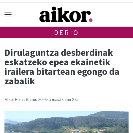
DERIO
Dirulaguntza desberdinak
eskatzeko epea ekainetik
irailera bitartean egongo da
zabalik
Mikel Reina Barros
2026ko maiatzaren 27a