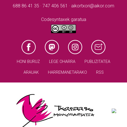
688 86 41 35 · 747 406 561 · aikortxori@aikor.com
Codesyntaxek garatua
HONI BURUZ
LEGE OHARRA
PUBLIZITATEA
ARAUAK
HARREMANETARAKO
RSS