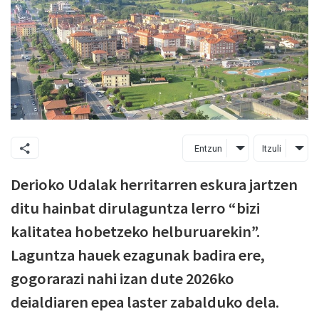
Entzun
Itzuli
Derioko Udalak herritarren eskura jartzen
ditu hainbat dirulaguntza lerro “bizi
kalitatea hobetzeko helburuarekin”.
Laguntza hauek ezagunak badira ere,
gogorarazi nahi izan dute 2026ko
deialdiaren epea laster zabalduko dela.