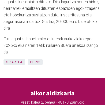
laguntzak eskainiko dituzte. Diru laguntza honen bidez,
herritarrek erabiltzen dituzten espazioen egokitzapena
eta hobekuntza sustatzen dute, irisgarritasuna eta
segurtasuna indartuz. Guztira, 20.000 euro bideratuko
dira.
Dirulaguntza hauetarako eskaerak aurkezteko epea
2026ko ekainaren 1etik irailaren 30era artekoa izango
da.
GIZARTEA
DERIO
aikor aldizkaria
Aresti kalea 2, behea - 48170 Zamudio