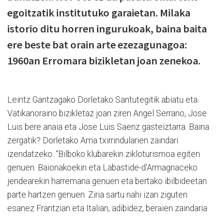
egoitzatik institutuko garaietan. Milaka
istorio ditu horren ingurukoak, baina baita
ere beste bat orain arte ezezagunagoa:
1960an Erromara bizikletan joan zenekoa.
Leintz Gantzagako Dorletako Santutegitik abiatu eta
Vatikanoraino bizikletaz joan ziren Angel Serrano, Jose
Luis bere anaia eta Jose Luis Saenz gasteiztarra. Baina
zergatik? Dorletako Ama txirrindularien zaindari
izendatzeko. “Bilboko klubarekin zikloturismoa egiten
genuen. Baionakoekin eta Labastide-d'Armagnaceko
jendearekin harremana genuen eta bertako ibilbideetan
parte hartzen genuen. Ziria sartu nahi izan ziguten
esanez Frantzian eta Italian, adibidez, beraien zaindaria