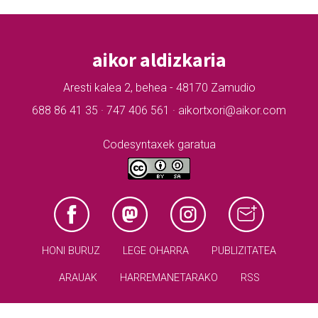
aikor aldizkaria
Aresti kalea 2, behea - 48170 Zamudio
688 86 41 35 · 747 406 561 · aikortxori@aikor.com
Codesyntaxek garatua
HONI BURUZ
LEGE OHARRA
PUBLIZITATEA
ARAUAK
HARREMANETARAKO
RSS