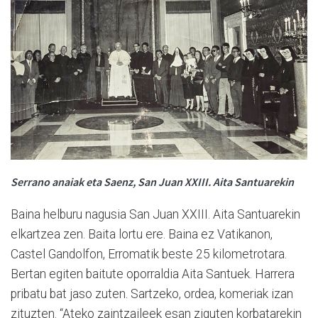
Serrano anaiak eta Saenz, San Juan XXIII. Aita Santuarekin
Baina helburu nagusia San Juan XXIII. Aita Santuarekin
elkartzea zen. Baita lortu ere. Baina ez Vatikanon,
Castel Gandolfon, Erromatik beste 25 kilometrotara.
Bertan egiten baitute oporraldia Aita Santuek. Harrera
pribatu bat jaso zuten. Sartzeko, ordea, komeriak izan
zituzten. “Ateko zaintzaileek esan ziguten korbatarekin