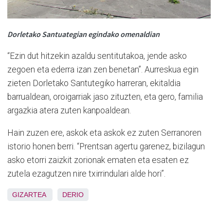
Dorletako Santuategian egindako omenaldian
“Ezin dut hitzekin azaldu sentitutakoa, jende asko
zegoen eta ederra izan zen benetan”. Aurreskua egin
zieten Dorletako Santutegiko harreran, ekitaldia
barrualdean, oroigarriak jaso zituzten, eta gero, familia
argazkia atera zuten kanpoaldean.
Hain zuzen ere, askok eta askok ez zuten Serranoren
istorio honen berri. “Prentsan agertu garenez, bizilagun
asko etorri zaizkit zorionak ematen eta esaten ez
zutela ezagutzen nire txirrindulari alde hori”.
GIZARTEA
DERIO