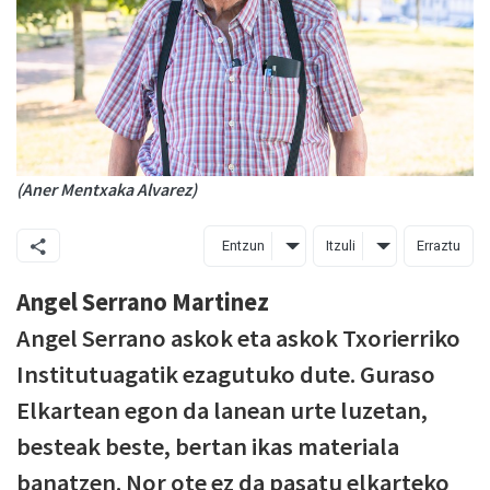
(Aner Mentxaka Alvarez)
Entzun
Itzuli
Erraztu
Angel Serrano Martinez
Angel Serrano askok eta askok Txorierriko
Institutuagatik ezagutuko dute. Guraso
Elkartean egon da lanean urte luzetan,
besteak beste, bertan ikas materiala
banatzen. Nor ote ez da pasatu elkarteko