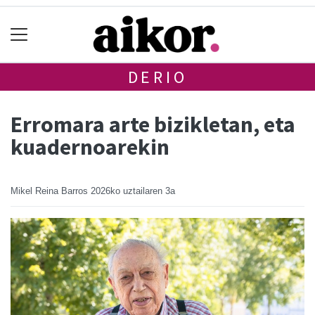
DERIO
Erromara arte bizikletan, eta
kuadernoarekin
Mikel Reina Barros
2026ko uztailaren 3a