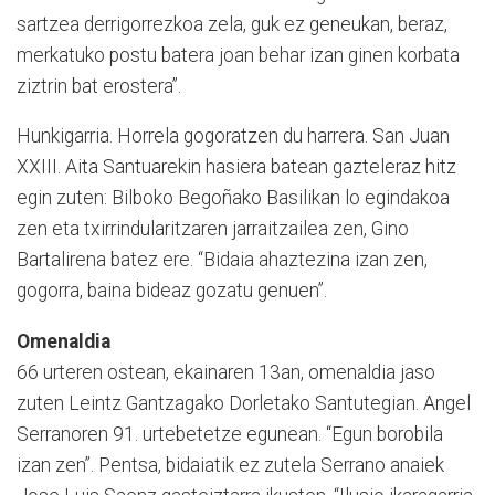
sartzea derrigorrezkoa zela, guk ez geneukan, beraz,
merkatuko postu batera joan behar izan ginen korbata
ziztrin bat erostera”.
Hunkigarria. Horrela gogoratzen du harrera. San Juan
XXIII. Aita Santuarekin hasiera batean gazteleraz hitz
egin zuten: Bilboko Begoñako Basilikan lo egindakoa
zen eta txirrindularitzaren jarraitzailea zen, Gino
Bartalirena batez ere. “Bidaia ahaztezina izan zen,
gogorra, baina bideaz gozatu genuen”.
Omenaldia
66 urteren ostean, ekainaren 13an, omenaldia jaso
zuten Leintz Gantzagako Dorletako Santutegian. Angel
Serranoren 91. urtebetetze egunean. “Egun borobila
izan zen”. Pentsa, bidaiatik ez zutela Serrano anaiek