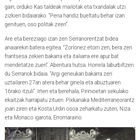
gain, orduko Kas taldeak mailotak eta txandalak utzi
zizkien bidaiarako. “Pena handiz bueltatu behar izan
genituen, oso politak ziren”.
Are eta bereziago izan zen Serranorentzat bidea
anaiarekin batera egitea. “Zorionez etorri zen, bera zen
frantsesa zekien bakarra eta italiarra ere apur bat
mendetatze zuen”. Abentura hutsa. Horrela laburbiltzen
du Serranok bidaia. “Argi geneukan bakarra zen
uztailaren 27an atera behar ginela eta abuztuaren
16rako itzuli”. Irten eta berehala, Pirinioetan sekulako
ekaitzak harrapatu zituen. Pixkanaka Mediterraneorantz
joan ziren eta Kosta Urdin osoa zeharkatu zuten, Niza
eta Monaco igarota, Erromaraino.