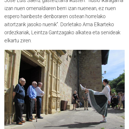
Jose Luis Saenz gasteiztarra ikusten. “Ilusio ikaragarria
izan nuen omenaldiaren berri izan nuenean, ez nuen
espero hainbeste denboraren ostean horrelako
aitortzarik jasoko nuenik”. Dorletako Ama Elkarteko
ordezkariak, Leintza Gantzagako alkatea eta senideak
elkartu ziren.