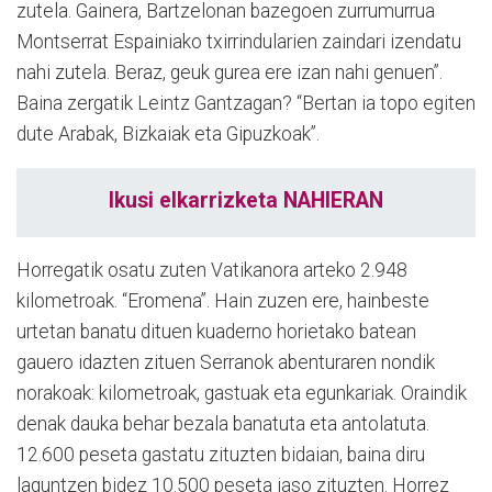
zutela. Gainera, Bartzelonan bazegoen zurrumurrua
Montserrat Espainiako txirrindularien zaindari izendatu
nahi zutela. Beraz, geuk gurea ere izan nahi genuen”.
Baina zergatik Leintz Gantzagan? “Bertan ia topo egiten
dute Arabak, Bizkaiak eta Gipuzkoak”.
Ikusi elkarrizketa NAHIERAN
Horregatik osatu zuten Vatikanora arteko 2.948
kilometroak. “Eromena”. Hain zuzen ere, hainbeste
urtetan banatu dituen kuaderno horietako batean
gauero idazten zituen Serranok abenturaren nondik
norakoak: kilometroak, gastuak eta egunkariak. Oraindik
denak dauka behar bezala banatuta eta antolatuta.
12.600 peseta gastatu zituzten bidaian, baina diru
laguntzen bidez 10.500 peseta jaso zituzten. Horrez