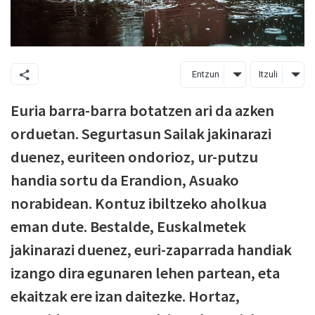
Entzun
Itzuli
Euria barra-barra botatzen ari da azken
orduetan. Segurtasun Sailak jakinarazi
duenez, euriteen ondorioz, ur-putzu
handia sortu da Erandion, Asuako
norabidean. Kontuz ibiltzeko aholkua
eman dute. Bestalde, Euskalmetek
jakinarazi duenez, euri-zaparrada handiak
izango dira egunaren lehen partean, eta
ekaitzak ere izan daitezke. Hortaz,