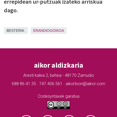
errepidean ur-putzuak izateko arriskua
dago.
BESTERIK
ERANDIOGOIKOA
aikor aldizkaria
Aresti kalea 2, behea - 48170 Zamudio
688 86 41 35 · 747 406 561 · aikortxori@aikor.com
Codesyntaxek garatua