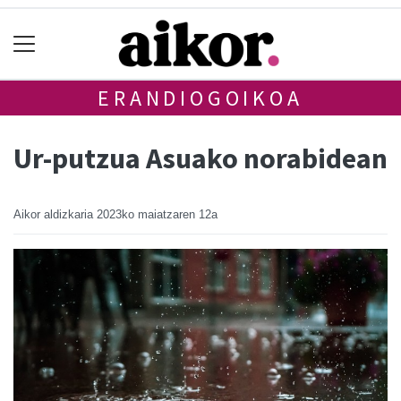
ERANDIOGOIKOA
Ur-putzua Asuako norabidean
Aikor aldizkaria
2023ko maiatzaren 12a