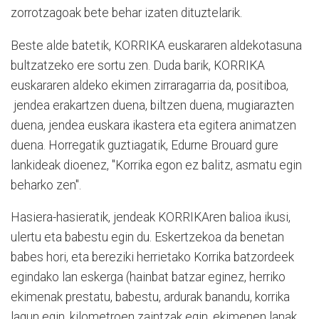
zorrotzagoak bete behar izaten dituztelarik.
Beste alde batetik, KORRIKA euskararen aldekotasuna
bultzatzeko ere sortu zen. Duda barik, KORRIKA
euskararen aldeko ekimen zirraragarria da, positiboa,
jendea erakartzen duena, biltzen duena, mugiarazten
duena, jendea euskara ikastera eta egitera animatzen
duena. Horregatik guztiagatik, Edurne Brouard gure
lankideak dioenez, "Korrika egon ez balitz, asmatu egin
beharko zen".
Hasiera-hasieratik, jendeak KORRIKAren balioa ikusi,
ulertu eta babestu egin du. Eskertzekoa da benetan
babes hori, eta bereziki herrietako Korrika batzordeek
egindako lan eskerga (hainbat batzar eginez, herriko
ekimenak prestatu, babestu, ardurak banandu, korrika
lagun egin, kilometroen zaintzak egin, ekimenen lanak