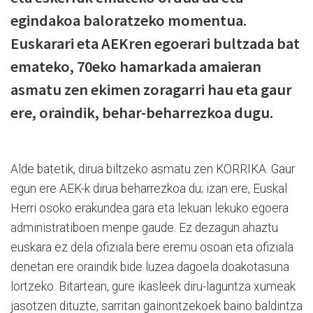
egindakoa baloratzeko momentua.
Euskarari eta AEKren egoerari bultzada bat
emateko, 70eko hamarkada amaieran
asmatu zen ekimen zoragarri hau eta gaur
ere, oraindik, behar-beharrezkoa dugu.
Alde batetik, dirua biltzeko asmatu zen KORRIKA. Gaur
egun ere AEK-k dirua beharrezkoa du; izan ere, Euskal
Herri osoko erakundea gara eta lekuan lekuko egoera
administratiboen menpe gaude. Ez dezagun ahaztu
euskara ez dela ofiziala bere eremu osoan eta ofiziala
denetan ere oraindik bide luzea dagoela doakotasuna
lortzeko. Bitartean, gure ikasleek diru-laguntza xumeak
jasotzen dituzte, sarritan gainontzekoek baino baldintza