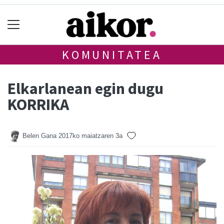
KOMUNITATEA
Elkarlanean egin dugu
KORRIKA
Belen Gana
2017ko maiatzaren 3a