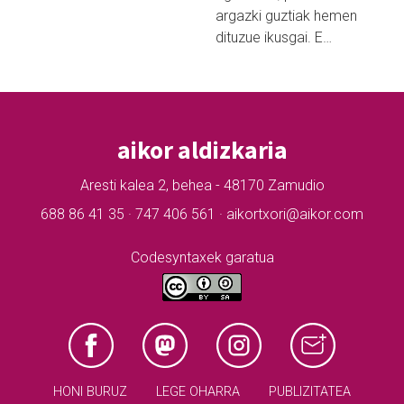
argazki guztiak hemen
dituzue ikusgai. E…
aikor aldizkaria
Aresti kalea 2, behea - 48170 Zamudio
688 86 41 35 · 747 406 561 · aikortxori@aikor.com
Codesyntaxek garatua
HONI BURUZ
LEGE OHARRA
PUBLIZITATEA