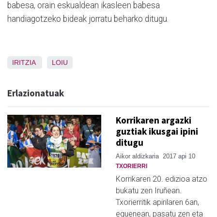
babesa, orain eskualdean ikasleen babesa
handiagotzeko bideak jorratu beharko ditugu.
IRITZIA
LOIU
Erlazionatuak
Korrikaren argazki
guztiak ikusgai ipini
ditugu
Aikor aldizkaria
2017 api 10
TXORIERRI
Korrikaren 20. edizioa atzo
bukatu zen Iruñean.
Txorierritik apirilaren 6an,
eguenean, pasatu zen eta