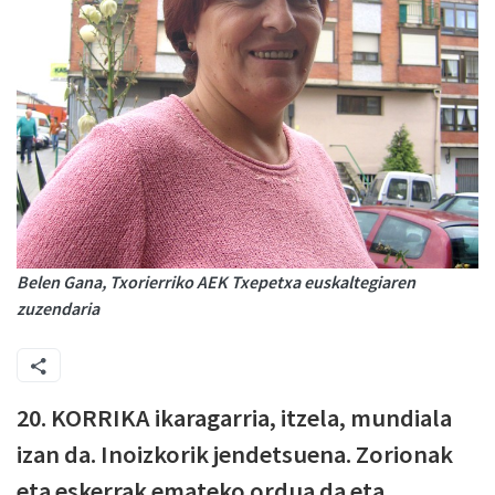
Belen Gana, Txorierriko AEK Txepetxa euskaltegiaren
zuzendaria
20. KORRIKA ikaragarria, itzela, mundiala
izan da. Inoizkorik jendetsuena. Zorionak
eta eskerrak emateko ordua da eta