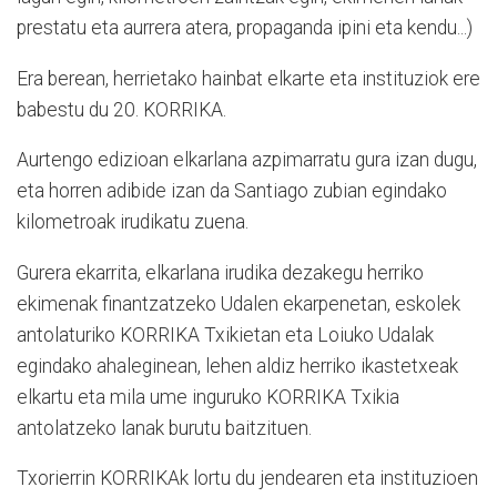
prestatu eta aurrera atera, propaganda ipini eta kendu...)
Era berean, herrietako hainbat elkarte eta instituziok ere
babestu du 20. KORRIKA.
Aurtengo edizioan elkarlana azpimarratu gura izan dugu,
eta horren adibide izan da Santiago zubian egindako
kilometroak irudikatu zuena.
Gurera ekarrita, elkarlana irudika dezakegu herriko
ekimenak finantzatzeko Udalen ekarpenetan, eskolek
antolaturiko KORRIKA Txikietan eta Loiuko Udalak
egindako ahaleginean, lehen aldiz herriko ikastetxeak
elkartu eta mila ume inguruko KORRIKA Txikia
antolatzeko lanak burutu baitzituen.
Txorierrin KORRIKAk lortu du jendearen eta instituzioen