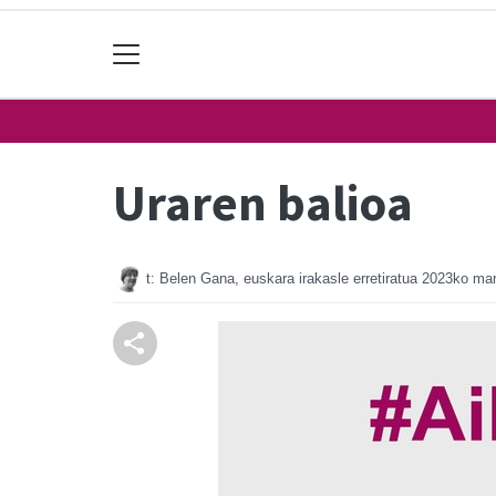
Uraren balioa
t: Belen Gana, euskara irakasle erretiratua
2023ko mar