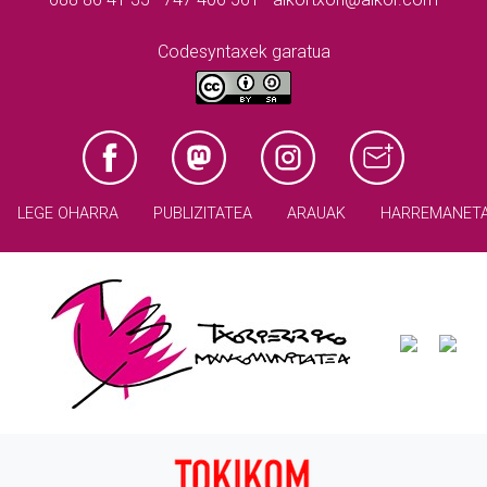
Codesyntaxek garatua
LEGE OHARRA
PUBLIZITATEA
ARAUAK
HARREMANET