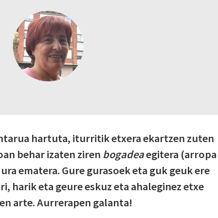
rua hartuta, iturritik etxera ekartzen zuten
oan behar izaten ziren
bogadea
egitera (arropa
 ura ematera. Gure gurasoek eta guk geuk ere
i, harik eta geure eskuz eta ahaleginez etxe
en arte. Aurrerapen galanta!