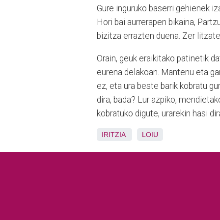
Gure inguruko baserri gehienek iza
Hori bai aurrerapen bikaina, Part
bizitza errazten duena. Zer litza
Orain, geuk eraikitako patinetik d
eurena delakoan. Mantenu eta garb
ez, eta ura beste barik kobratu g
dira, bada? Lur azpiko, mendietako
kobratuko digute, urarekin hasi dir
IRITZIA
LOIU