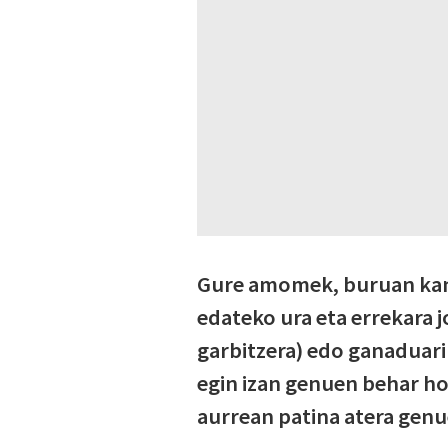
Gure amomek, buruan kanta
edateko ura eta errekara j
garbitzera) edo ganaduari
egin izan genuen behar hor
aurrean patina atera genu