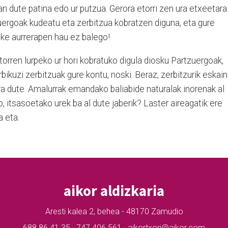
n dute patina edo ur putzua. Gerora etorri zen ura etxeetara
zuergoak kudeatu eta zerbitzua kobratzen diguna, eta gure
teke aurrerapen hau ez balego!
atorren lurpeko ur hori kobratuko digula diosku Partzuergoak,
ikuzi zerbitzuak gure kontu, noski. Beraz, zerbitzurik eskain
ura dute. Amalurrak emandako baliabide naturalak inorenak al
, itsasoetako urek ba al dute jaberik? Laster aireagatik ere
a eta.
aikor aldizkaria
Aresti kalea 2, behea - 48170 Zamudio
688 86 41 35 · 747 406 561 · aikortxori@aikor.com