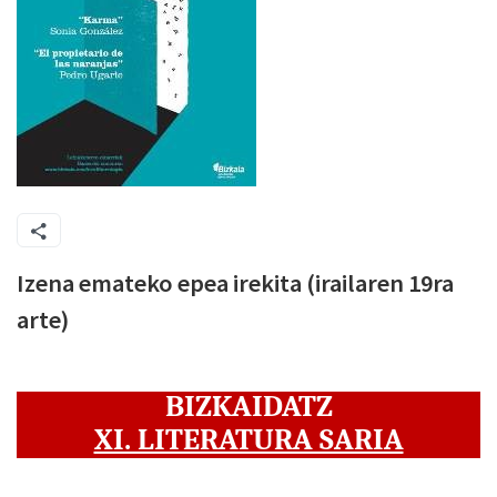
Izena emateko epea irekita (irailaren 19ra
arte)
BIZKAIDATZ
XI. LITERATURA SARIA