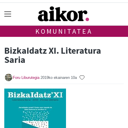
KOMUNITATEA
BizkaIdatz XI. Literatura
Saria
Foru Liburutegia
2019ko ekainaren 10a