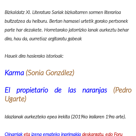
BizkaIdatz XI. Literatura Sariak bizkaitarren sormen literarioa
bultzatzea du helburu. Bertan hamasei urtetik gorako pertsonek
parte har dezakete. Horretarako jatorrizko lanak aurkeztu behar
dira, hau da, aurretiaz argitaratu gabeak
Hauek dira hasierako istorioak:
Karma
(Sonia González)
El propietario de las naranjas
(Pedro
Ugarte)
Idazlanak aurkezteko epea irekita (2019ko irailaren 19ra arte).
Oinarriak
eta
izena emateko inprimakia
deskargatu, edo Foru