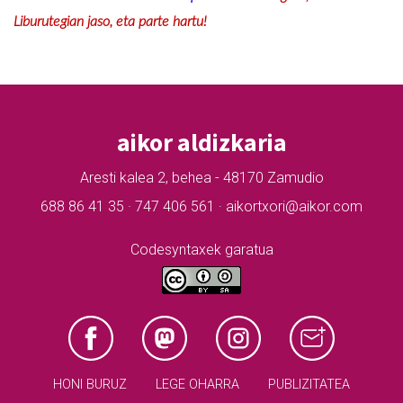
Liburutegian jaso, eta parte hartu!
aikor aldizkaria
Aresti kalea 2, behea - 48170 Zamudio
688 86 41 35 · 747 406 561 · aikortxori@aikor.com
Codesyntaxek garatua
HONI BURUZ
LEGE OHARRA
PUBLIZITATEA