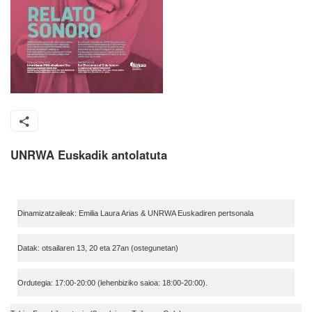
UNRWA Euskadik antolatuta
Dinamizatzaileak: Emilia Laura Arias & UNRWA Euskadiren pertsonala
Datak: otsailaren 13, 20 eta 27an (ostegunetan)
Ordutegia: 17:00-20:00 (lehenbiziko saioa: 18:00-20:00).