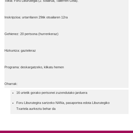
Tokia: Foru Liburutegia (2. solairua, Tailerren Gela).
Inskripzioa: urtarrilaren 29tik otsailaren 12ra
Gehienez: 20 pertsona (hurrenkeraz)
Hizkuntza: gazteleraz
Programa: deskargatzeko, klikatu
hemen
Oharrak:
16 urtetik gorako pertsonei zuzendutako jarduera
Foru Liburutegira sartzeko NANa, pasaportea edota Liburutegiko
Txartela aurkeztu behar da