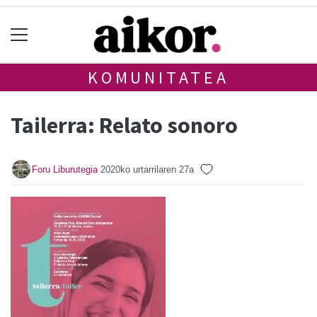
KOMUNITATEA
Tailerra: Relato sonoro
Foru Liburutegia
2020ko urtarrilaren 27a