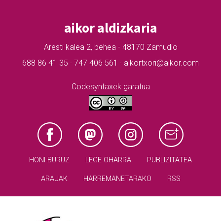
aikor aldizkaria
Aresti kalea 2, behea - 48170 Zamudio
688 86 41 35 · 747 406 561 · aikortxori@aikor.com
Codesyntaxek garatua
HONI BURUZ
LEGE OHARRA
PUBLIZITATEA
ARAUAK
HARREMANETARAKO
RSS