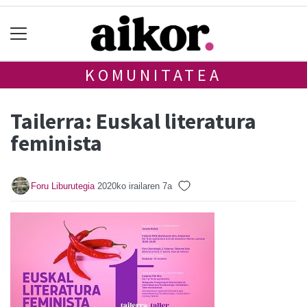
KOMUNITATEA
Tailerra: Euskal literatura
feminista
Foru Liburutegia
2020ko irailaren 7a