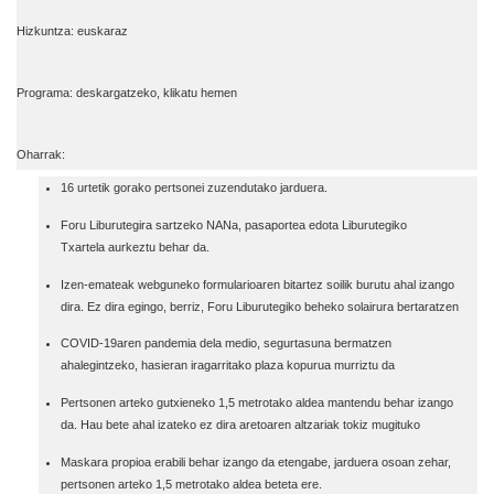
Hizkuntza: euskaraz
Programa: deskargatzeko, klikatu
hemen
Oharrak:
16 urtetik gorako pertsonei zuzendutako jarduera.
Foru Liburutegira sartzeko NANa, pasaportea edota Liburutegiko
Txartela aurkeztu behar da.
Izen-emateak
webguneko formularioaren bitartez
soilik burutu ahal izango
dira. Ez dira egingo, berriz, Foru Liburutegiko beheko solairura bertaratzen
COVID-19aren pandemia dela medio, segurtasuna bermatzen
ahalegintzeko, hasieran iragarritako plaza kopurua murriztu da
Pertsonen arteko gutxieneko 1,5 metrotako aldea mantendu behar izango
da. Hau bete ahal izateko ez dira aretoaren altzariak tokiz mugituko
Maskara propioa erabili behar izango da etengabe, jarduera osoan zehar,
pertsonen arteko 1,5 metrotako aldea beteta ere.