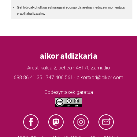
Gel hidroalkoholikoa eskuragarri egongo da aretoan, edozein momentutan
erabili ahal izateko.
aikor aldizkaria
Aresti kalea 2, behea - 48170 Zamudio
688 86 41 35 · 747 406 561 · aikortxori@aikor.com
Codesyntaxek garatua