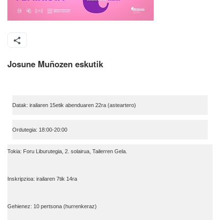
Josune Muñozen eskutik
Datak: irailaren 15etik abenduaren 22ra (asteartero)
Ordutegia: 18:00-20:00
Tokia: Foru Liburutegia, 2. solairua, Tailerren Gela.
Inskripzioa: irailaren 7tik 14ra
Gehienez: 10 pertsona (hurrenkeraz)