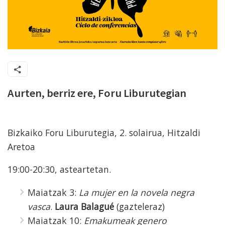
Aurten, berriz ere, Foru Liburutegian
Bizkaiko Foru Liburutegia, 2. solairua, Hitzaldi
Aretoa
19:00-20:30, asteartetan.
Maiatzak 3:
La mujer en la novela negra
vasca
.
Laura Balagué
(gazteleraz)
Maiatzak 10:
Emakumeak genero