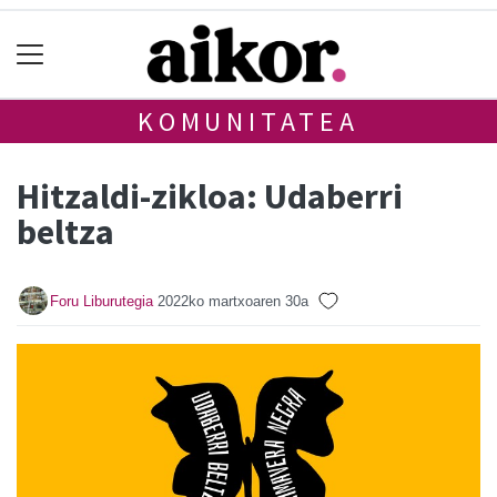
KOMUNITATEA
Hitzaldi-zikloa: Udaberri
beltza
Foru Liburutegia
2022ko martxoaren 30a