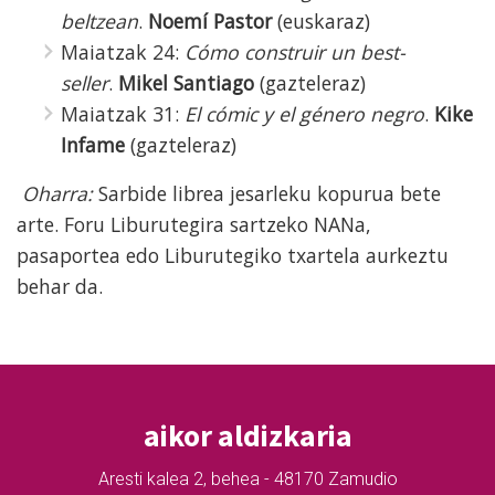
beltzean
.
Noemí Pastor
(euskaraz)
Maiatzak 24:
Cómo construir un best-
seller
.
Mikel Santiago
(gazteleraz)
Maiatzak 31:
El cómic y el género negro
.
Kike
Infame
(gazteleraz)
Oharra:
Sarbide librea jesarleku kopurua bete
arte. Foru Liburutegira sartzeko NANa,
pasaportea edo Liburutegiko txartela aurkeztu
behar da.
aikor aldizkaria
Aresti kalea 2, behea - 48170 Zamudio