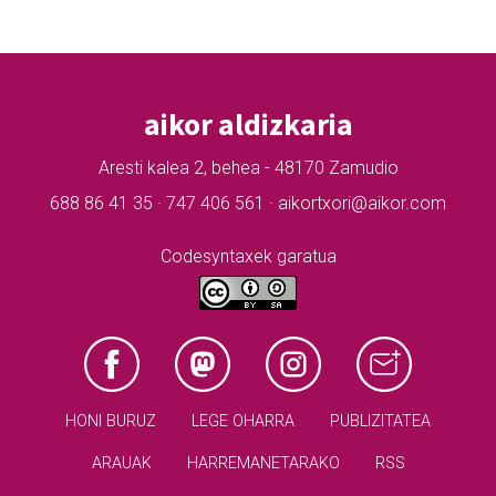
aikor aldizkaria
Aresti kalea 2, behea - 48170 Zamudio
688 86 41 35 · 747 406 561 · aikortxori@aikor.com
Codesyntaxek garatua
HONI BURUZ
LEGE OHARRA
PUBLIZITATEA
ARAUAK
HARREMANETARAKO
RSS