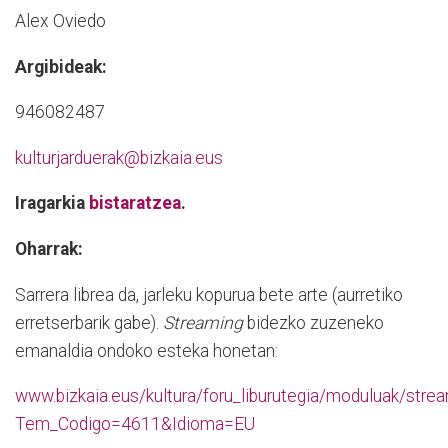
Alex Oviedo
Argibideak:
946082487
kulturjarduerak@bizkaia.eus
Iragarkia
bistaratzea
.
Oharrak:
Sarrera librea da, jarleku kopurua bete arte (aurretiko
erretserbarik gabe).
Streaming
bidezko zuzeneko
emanaldia ondoko esteka honetan:
www.bizkaia.eus/kultura/foru_liburutegia/moduluak/stre
Tem_Codigo=4611&Idioma=EU