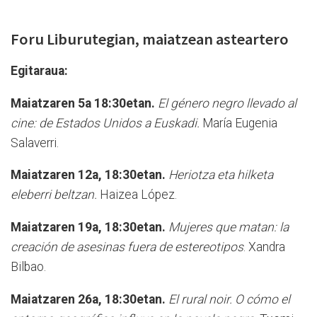
Foru Liburutegian, maiatzean asteartero
Egitaraua:
Maiatzaren 5a 18:30etan.
El género negro llevado al
cine: de Estados Unidos a Euskadi.
María Eugenia
Salaverri.
Maiatzaren 12a, 18:30etan.
Heriotza eta hilketa
eleberri beltzan.
Haizea López.
Maiatzaren 19a, 18:30etan.
Mujeres que matan: la
creación de asesinas fuera de estereotipos
. Xandra
Bilbao.
Maiatzaren 26a, 18:30etan.
El rural noir. O cómo el