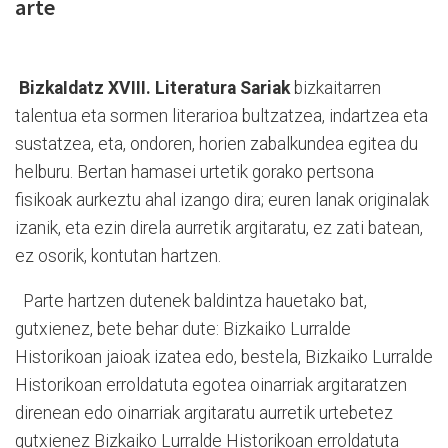
arte
BizkaIdatz XVIII. Literatura Sariak
bizkaitarren
talentua eta sormen literarioa bultzatzea, indartzea eta
sustatzea, eta, ondoren, horien zabalkundea egitea du
helburu. Bertan hamasei urtetik gorako pertsona
fisikoak aurkeztu ahal izango dira; euren lanak originalak
izanik, eta ezin direla aurretik argitaratu, ez zati batean,
ez osorik, kontutan hartzen.
Parte hartzen dutenek baldintza hauetako bat,
gutxienez, bete behar dute: Bizkaiko Lurralde
Historikoan jaioak izatea edo, bestela, Bizkaiko Lurralde
Historikoan erroldatuta egotea oinarriak argitaratzen
direnean edo oinarriak argitaratu aurretik urtebetez
gutxienez Bizkaiko Lurralde Historikoan erroldatuta