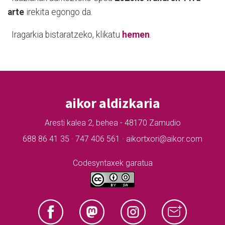
arte
irekita egongo da.
Iragarkia bistaratzeko, klikatu
hemen
.
aikor aldizkaria
Aresti kalea 2, behea - 48170 Zamudio
688 86 41 35 · 747 406 561 · aikortxori@aikor.com
Codesyntaxek garatua