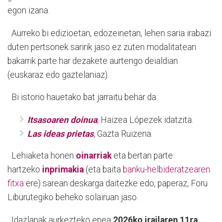
egon izana.
Aurreko bi edizioetan, edozeinetan, lehen saria irabazi
duten pertsonek saririk jaso ez zuten modalitatean
bakarrik parte har dezakete aurtengo deialdian
(euskaraz edo gaztelaniaz).
Bi istorio hauetako bat jarraitu behar da:
Itsasoaren doinua
,
Haizea Lópezek idatzita.
Las ideas prietas
, Gazta Ruizena.
Lehiaketa honen
oinarriak
eta bertan parte
hartzeko
inprimakia
(eta baita
banku-helbideratzearen
fitxa
ere) sarean deskarga daitezke edo, paperaz, Foru
Liburutegiko beheko solairuan jaso.
Idazlanak aurkezteko epea
2026ko irailaren 11ra