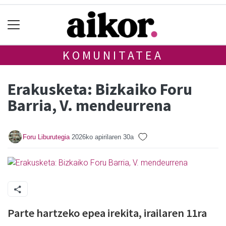
KOMUNITATEA
Erakusketa: Bizkaiko Foru
Barria, V. mendeurrena
Foru Liburutegia
2026ko apirilaren 30a
Parte hartzeko epea irekita, irailaren 11ra