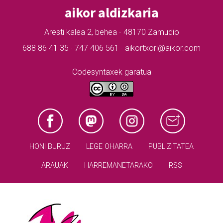
aikor aldizkaria
Aresti kalea 2, behea - 48170 Zamudio
688 86 41 35 · 747 406 561 · aikortxori@aikor.com
Codesyntaxek garatua
HONI BURUZ
LEGE OHARRA
PUBLIZITATEA
ARAUAK
HARREMANETARAKO
RSS