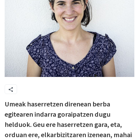
Umeak haserretzen direnean berba
egitearen indarra goraipatzen dugu
helduok. Geu ere haserretzen gara, eta,
orduan ere, elkarbizitzaren izenean, mahai