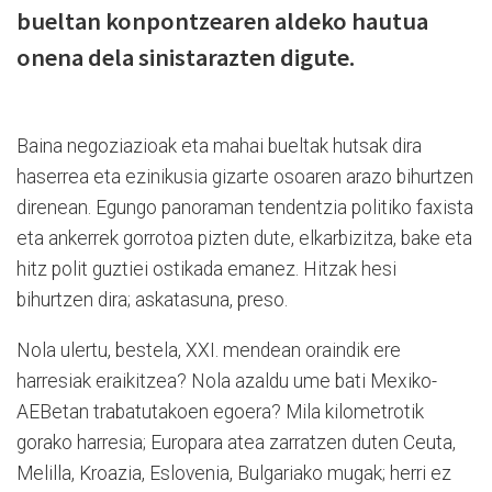
bueltan konpontzearen aldeko hautua
onena dela sinistarazten digute.
Baina negoziazioak eta mahai bueltak hutsak dira
haserrea eta ezinikusia gizarte osoaren arazo bihurtzen
direnean. Egungo panoraman tendentzia politiko faxista
eta ankerrek gorrotoa pizten dute, elkarbizitza, bake eta
hitz polit guztiei ostikada emanez. Hitzak hesi
bihurtzen dira; askatasuna, preso.
Nola ulertu, bestela, XXI. mendean oraindik ere
harresiak eraikitzea? Nola azaldu ume bati Mexiko-
AEBetan trabatutakoen egoera? Mila kilometrotik
gorako harresia; Europara atea zarratzen duten Ceuta,
Melilla, Kroazia, Eslovenia, Bulgariako mugak; herri ez