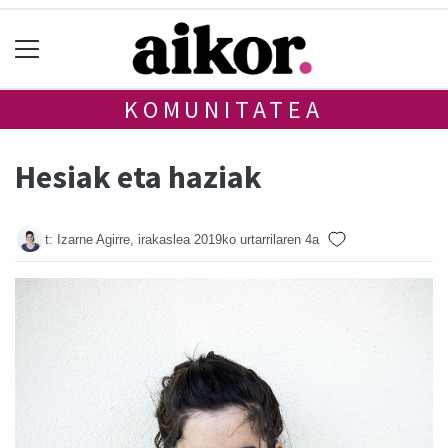
KOMUNITATEA
Hesiak eta haziak
t: Izarne Agirre, irakaslea
2019ko urtarrilaren 4a