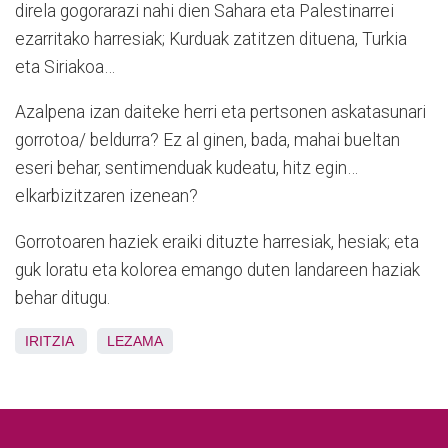
direla gogorarazi nahi dien Sahara eta Palestinarrei
ezarritako harresiak; Kurduak zatitzen dituena, Turkia
eta Siriakoa…
Azalpena izan daiteke herri eta pertsonen askatasunari
gorrotoa/ beldurra? Ez al ginen, bada, mahai bueltan
eseri behar, sentimenduak kudeatu, hitz egin…
elkarbizitzaren izenean?
Gorrotoaren haziek eraiki dituzte harresiak, hesiak; eta
guk loratu eta kolorea emango duten landareen haziak
behar ditugu.
IRITZIA
LEZAMA