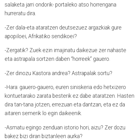
salaketa jarri ondorik- portaleko atso horrengana
hurreratu dira.
-Zer dala-eta ataratzen deutsezuez argazkiak gure
apopiloei, Afrikatiko sendikoei?
-Zergatik? Zuek ezin imajinatu daikezue zer nahaste
eta astrapala sortzen daben “horreek” gauero.
-Zer dinozu Kastora andrea? Astrapalak sortu?
-Hara: gauero-gauero, euren siniskeria edo hetxizero
kontuetarako zarata besterik ez dabe ataratzen. Hasten
dira tan-tana jotzen, errezuan eta dantzan, eta ez da
aitaren semerik lo egin daikeenik.
-Asmatu egingo zenduan istorio hori, aizu? Zer dozu
bakez bizi diran biztanleen aurka?