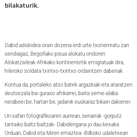
bilakaturik.
Dabid adiskidea orain dozena erdi urte txorierriratu zan
sendiagaz, Begoñako pisua alokatu ondoren.
Alokatzaileak Afrikako kontinentetik emigratuak dira,
hileroko soldata txintxo-txintxo ordaintzen dabenak.
Kontua da, portaleko atso batek argazkiak-eta ataratzen
deutsezala bai guraso afrikarrei, baita seme-alaba
nerabeei be, hartan be, jadanik euskaraz bikain dakienei.
Uri-safari fotografikoaren aurrean, senarrak -gorputz
tantaiko baltz-baltzak- Dabidengana jo dau kexaka.
Orduan, Dabid eta Miren emaztea -Bilboko udaletxean