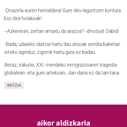
-Doazela euren herrialdera! Gure diru-laguntzen kontura
bizi dira holakoak!
--Azkenean, zertan amaitu da arazoa? -dinotsat Dabidi.
-Bada, udaleko idatzia hartu dau atsoak sendia baketan
ixteko aginduz, zigorrik hartu gura ez badau.
Beraz, irakurle, XXI. mendeko inmigrazioaren tragedia
globalean -eta gure artekoan-, dan-dana ez da tan-tana.
IRITZIA
aikor aldizkaria