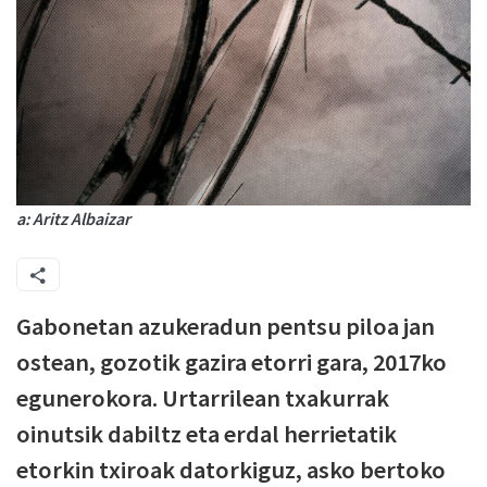
a: Aritz Albaizar
Gabonetan azukeradun pentsu piloa jan
ostean, gozotik gazira etorri gara, 2017ko
egunerokora. Urtarrilean txakurrak
oinutsik dabiltz eta erdal herrietatik
etorkin txiroak datorkiguz, asko bertoko