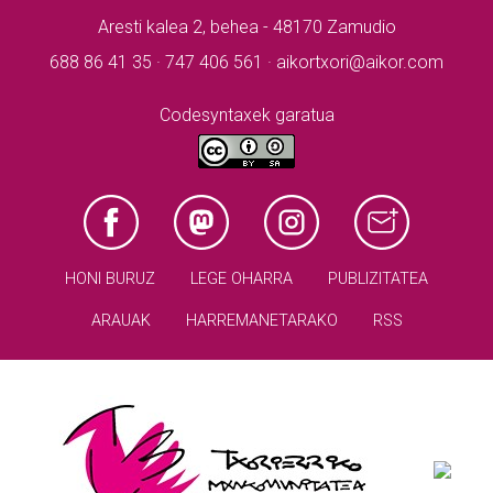
Aresti kalea 2, behea - 48170 Zamudio
688 86 41 35 · 747 406 561 · aikortxori@aikor.com
Codesyntaxek garatua
HONI BURUZ
LEGE OHARRA
PUBLIZITATEA
ARAUAK
HARREMANETARAKO
RSS