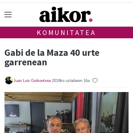
KOMUNITATEA
Gabi de la Maza 40 urte
garrenean
Juan Luis Goikoetxea
2019ko uztailaren 16a