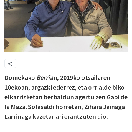
Domekako
Berria
n, 2019ko otsailaren
10ekoan, argazki ederrez, eta orrialde biko
elkarrizketan berbaldun agertu zen Gabi de
la Maza. Solasaldi horretan, Zihara Jainaga
Larrinaga kazetariari erantzuten dio: