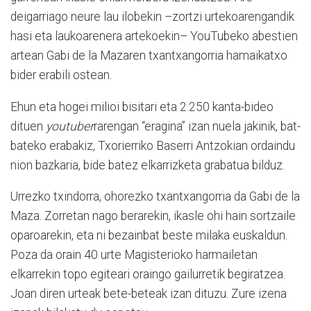
deigarriago neure lau ilobekin –zortzi urtekoarengandik
hasi eta laukoarenera artekoekin– YouTubeko abestien
artean Gabi de la Mazaren txantxangorria hamaikatxo
bider erabili ostean.
Ehun eta hogei milioi bisitari eta 2.250 kanta-bideo
dituen
youtuber
rarengan “era­gina” izan nuela jakinik, bat-
bateko erabakiz, Txorierriko Baserri Antzokian ordaindu
nion bazkaria, bide batez elkarrizketa grabatua bilduz.
Urrezko txindorra, ohorezko txantxangorria da Gabi de la
Maza. Zorretan nago berarekin, ikasle ohi hain sortzaile
oparoarekin, eta ni bezainbat beste milaka euskaldun.
Poza da orain 40 urte Magisterioko harmailetan
elkarrekin topo egiteari oraingo gailurretik begiratzea.
Joan diren urteak bete-beteak izan dituzu. Zure izena