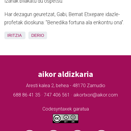
izanak bilakatu du ospetsu.
Har dezagun geuretzat, Gabi, Bernat Etxepare idazle-
profetak dioskuna: “Benedika fortuna ala enkontru ona".
IRITZIA
DERIO
aikor aldizkaria
Aresti kalea 2, behea - 48170 Zamudio
688 86 41 35 · 747 406 561 · aikortxori@aikor.com
Codesyntaxek garatua