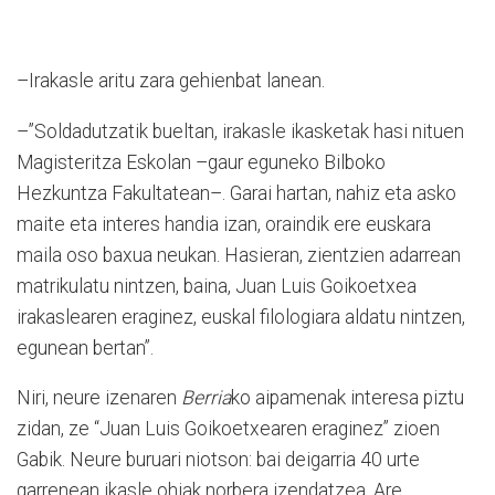
–Irakasle aritu zara gehienbat lanean.
–”Soldadutzatik bueltan, irakasle ikasketak hasi nituen
Magisteritza Eskolan –gaur eguneko Bilboko
Hezkuntza Fakultatean–. Garai hartan, nahiz eta asko
maite eta interes handia izan, oraindik ere euskara
maila oso baxua neukan. Hasieran, zientzien adarrean
matrikulatu nintzen, baina, Juan Luis Goikoetxea
irakaslearen eraginez, euskal filologiara aldatu nintzen,
egunean bertan”.
Niri, neure izenaren
Berria
ko aipamenak interesa piztu
zidan, ze “Juan Luis Goikoetxearen eraginez” zioen
Gabik. Neure buruari niotson: bai deigarria 40 urte
garrenean ikasle ohiak norbera izendatzea. Are